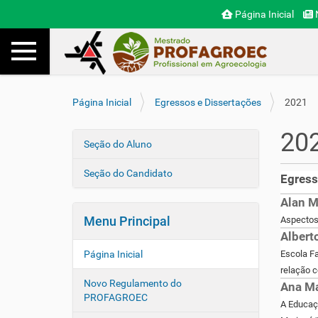
Página Inicial
N
Toggle navigation
Busca
V
Página Inicial
Egressos e Dissertações
2021
o
c
20
ê
Seção do Aluno
N
e
a
s
Seção do Candidato
Egress
v
t
e
á
Alan M
a
g
Menu Principal
Aspectos 
q
a
Albert
u
ç
Página Inicial
Escola Fa
i
ã
relação 
:
Novo Regulamento do
Ana Ma
o
PROFAGROEC
A Educaçã