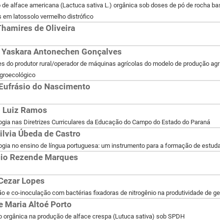
de alface americana (Lactuca sativa L.) orgânica sob doses de pó de rocha b
s em latossolo vermelho distrófico
Thamires de Oliveira
 Yaskara Antonechen Gonçalves
s do produtor rural/operador de máquinas agrícolas do modelo de produção agrí
groecológico
Eufrásio do Nascimento
 Luiz Ramos
gia nas Diretrizes Curriculares da Educação do Campo do Estado do Paraná
ilvia Úbeda de Castro
gia no ensino de língua portuguesa: um instrumento para a formação de estud
io Rezende Marques
Cezar Lopes
o e co-inoculação com bactérias fixadoras de nitrogênio na produtividade de g
 Maria Altoé Porto
 orgânica na produção de alface crespa (Lutuca sativa) sob SPDH