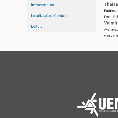
Thaísa
Infraestrutura
Parâmetro
Localização e Contato
Ema - Ro
Valmir
Editais
Avaliação
crescime