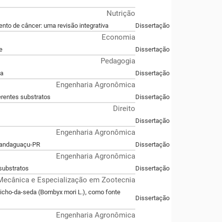
Nutrição
nto de câncer: uma revisão integrativa
Dissertação
Economia
e
Dissertação
Pedagogia
ca
Dissertação
Engenharia Agronômica
erentes substratos
Dissertação
Direito
Dissertação
Engenharia Agronômica
 Mandaguaçu-PR
Dissertação
Engenharia Agronômica
substratos
Dissertação
Mecânica e Especialização em Zootecnia
icho-da-seda (Bombyx mori L.), como fonte
Dissertação
Engenharia Agronômica