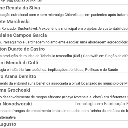
R: uma análise curricular
ane Renata da Silva
ção nutricional com e sem microalga Chlorella sp. em pacientes após tratame
ete Marcheski
Roncador Sustentável: A experiência municipal em projetos de sustentabilidad
slaine Campos Garcia
, Paisagismo e Jardinagem no ambiente escolar: uma abordagem agroecológi
ton Duarte de Castro
a produção de mudas de Tabebuia roseoalba (Ridl.) Sandwith em função de dif
ni Menoli di Colli
gia e indústria farmacêutica: implicações Jurídicas, Políticas e de Saúde
o Arana Demitto
ento da entomofauna benéfica associada a olival localizado no município de
ima Grochoski
o desenvolvimento de mogno africano (Khaya ivorensis a. chev.) em diferentes 
n Novodworski
Tecnologia em Fabricação 
ho de frangos de crescimento lento alimentados com farinha da crisálida do b
alternativa
Augusto