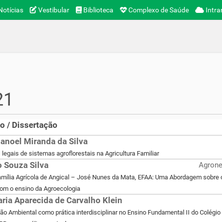
otícias
Vestibular
Biblioteca
Complexo de Saúde
Intra
21
o / Dissertação
anoel Miranda da Silva
legais de sistemas agroflorestais na Agricultura Familiar
o Souza Silva
Agrone
mília Agrícola de Angical – José Nunes da Mata, EFAA: Uma Abordagem sobre o
com o ensino da Agroecologia
ria Aparecida de Carvalho Klein
o Ambiental como prática interdisciplinar no Ensino Fundamental II do Colégio 