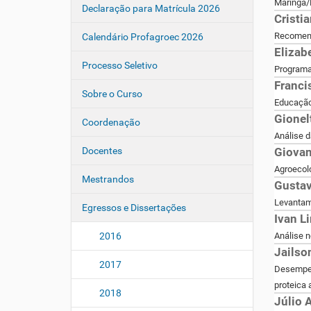
Maringá/P
Declaração para Matrícula 2026
Cristi
Recomenda
Calendário Profagroec 2026
Elizab
Processo Seletivo
Programa 
Franci
Sobre o Curso
Educação
Gionel
Coordenação
Análise d
Docentes
Giovan
Agroecolo
Mestrandos
Gustav
Levantam
Egressos e Dissertações
Ivan L
2016
Análise n
Jailso
2017
Desempen
proteica 
2018
Júlio 