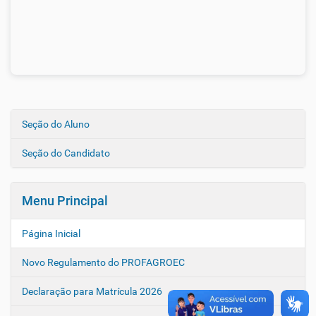
Seção do Aluno
N
a
Seção do Candidato
v
e
g
Menu Principal
a
ç
Página Inicial
ã
Novo Regulamento do PROFAGROEC
o
Declaração para Matrícula 2026