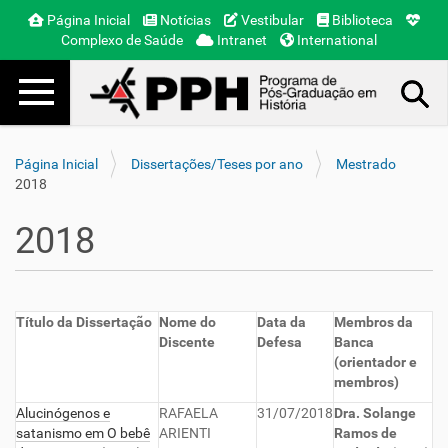
Página Inicial
Notícias
Vestibular
Biblioteca
Complexo de Saúde
Intranet
International
Toggle navigation
Busca Avançada…
Página Inicial
Dissertações/Teses por ano
Mestrado
2018
2018
Título da Dissertação
Nome do
Data da
Membros da
Discente
Defesa
Banca
(orientador e
membros)
Alucinógenos e
RAFAELA
31/07/2018
Dra. Solange
satanismo em O bebê
ARIENTI
Ramos de