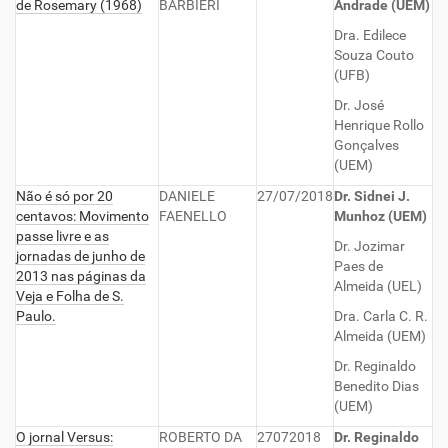
de Rosemary (1968)
BARBIERI
Andrade (UEM)
Dra. Edilece
Souza Couto
(UFB)
Dr. José
Henrique Rollo
Gonçalves
(UEM)
Não é só por 20
DANIELE
27/07/2018
Dr. Sidnei J.
centavos: Movimento
FAENELLO
Munhoz (UEM)
passe livre e as
Dr. Jozimar
jornadas de junho de
Paes de
2013 nas páginas da
Almeida (UEL)
Veja e Folha de S.
Paulo.
Dra. Carla C. R.
Almeida (UEM)
Dr. Reginaldo
Benedito Dias
(UEM)
O jornal Versus:
ROBERTO DA
27072018
Dr. Reginaldo