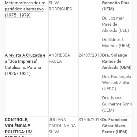
Metamorfoses de um
SILVA
Benedito Dias
periódico alternativo
RODRIGUES
(UEM)
(1975 - 1979)
Dr. Jozimar
Paes de
Almeida (UEL)
Dr. Sidnei J.
Munhoz (UEM)
A revista A Cruzada e
ANDRESSA
24/07/2018
Dra. Solange
a "Boa Imprensa"
PAULA
Ramos de
Católica no Paraná
Andrade (UEM)
(1926 - 1931)
Dra. Rosângela
Wosiack Zulian
(UEPG)
Dra. Ivana
Guilherme Simili
(UEM)
CONTROLE,
JULIANA
31/06/2018
Dr. Francisco
VIOLÊNCIA E
CAROLINA DA
César Alves
POLÍTICA:
UM
SILVA
Ferraz (UEM)