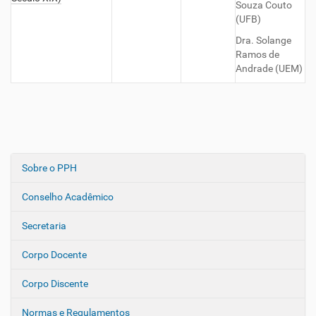
Souza Couto
(UFB)
Dra. Solange
Ramos de
Andrade (UEM)
Sobre o PPH
N
a
Conselho Acadêmico
v
e
Secretaria
g
Corpo Docente
a
ç
Corpo Discente
ã
o
Normas e Regulamentos