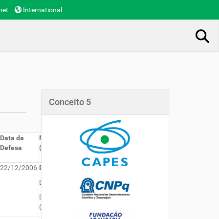
net
International
Busca Avançada…
Conceito 5
Data da
Membros da Banca
Defesa
(orientador e membros)
22/12/2006
Dr. Lúcio Tadeu Mota
(UEM)
Dra. Hilda Pívaro Stasniky (UEM)
Dr. Jorge Eremites de Oliveira
(UFGD)