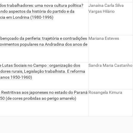
dos trabalhadores: uma nova cultura política?
Janaína Carla Silva
do aspectos da história do partido e da
Vargas Hilário
ncia em Londrina (1980-1996)
abençoado da periferia: trajetória e contradições
Mariana Esteves
ovimentos populares na Andradina dos anos de
 e Lutas Sociais no Campo : organização dos
Sandra Maria Castanho
dores rurais, Legislação trabalhista. E reforma
 (anos 1950-1960)
s Restritivas aos japoneses no estado do Paraná
Rosangela Kimura
0 (de cores proibidas ao perigo amarelo)