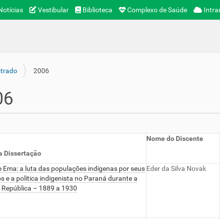
otícias
Vestibular
Biblioteca
Complexo de Saúde
Intra
trado
2006
06
Nome do Discente
a Dissertação
 Ema: a luta das populações indígenas por seus
Eder da Silva Novak
ios e a política indigenista no Paraná durante a
 República – 1889 a 1930