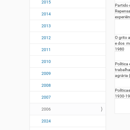
2015
Partido 
Repensan
2014
experiê
2013
O grito 
2012
e dos m
1980
2011
2010
Política
trabalha
2009
agrária
2008
Política
1930-195
2007
2006
2024