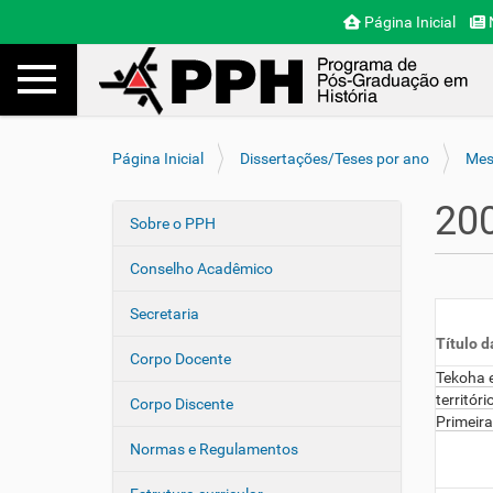
Página Inicial
N
Toggle navigation
Busca
V
Página Inicial
Dissertações/Teses por ano
Mes
o
c
20
ê
Sobre o PPH
N
e
a
s
Conselho Acadêmico
v
t
e
á
Secretaria
a
g
Título d
q
Corpo Docente
a
u
Tekoha e
ç
i
territór
Corpo Discente
ã
:
Primeira
o
Normas e Regulamentos