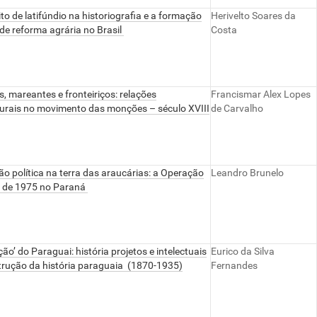
to de latifúndio na historiografia e a formação
Herivelto Soares da
 de reforma agrária no Brasil
Costa
s, mareantes e fronteiriços: relações
Francismar Alex Lopes
turais no movimento das monções – século XVIII
de Carvalho
o política na terra das araucárias: a Operação
Leandro Brunelo
 de 1975 no Paraná
ção’ do Paraguai: história projetos e intelectuais
Eurico da Silva
trução da história paraguaia (1870-1935)
Fernandes