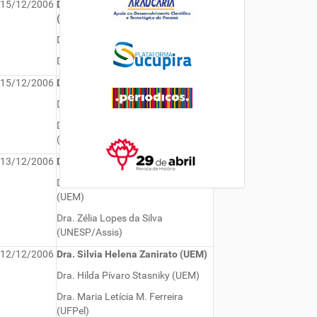
15/12/2006
Dra. Sandra Cássia A. Pelegrini
(UEM)
Dra. Silvia Helena Zanirato (UEM)
Dra.Geni Rosa Duarte (UNIOSTE)
15/12/2006
Dra. Hilda Pívaro Stasniky (UEM)
Dra. Evandir Codato (UEM)
Dra. Judite Maria Barbosa Trindade
(UFPR)
13/12/2006
Dra. Silvia Helena Zanirato (UEM)
Dra. Sandra Cássia A. Pelegrini
(UEM)
Dra. Zélia Lopes da Silva
(UNESP/Assis)
12/12/2006
Dra. Silvia Helena Zanirato (UEM)
Dra. Hilda Pívaro Stasniky (UEM)
Dra. Maria Letícia M. Ferreira
(UFPel)