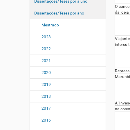
Dissertações/Teses por aluno
O concei
da idéia
Dissertações/Teses por ano
Mestrado
2023
Viajante
intercul
2022
2021
Repressã
2020
Marunbi
2019
2018
A ‘Inven
2017
na cons
2016