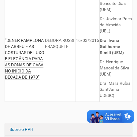
Benedito Dias
(UEM)
Dr. Jozimar Paes
da Almeida
(UEL)
“DENER PAMPLONA
DEBORA RUSSI
16/03/2016
Dra. Ivana
DE ABREU E AS
FRASQUETE
Guilherme
COSTURAS DE LUXO
Simili (UEM)
E ELEGÂNCIA PARA
Dr. Henrique
AS DONAS-DE-CASA
Manoel da Silva
NO INÍCIO DA
(UEM)
DÉCADA DE 1970”
Dra. Mara Rubia
Sant’Anna
UDESC)
Sobre o PPH
N