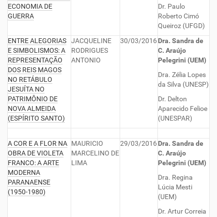
ECONOMIA DE
Dr. Paulo
GUERRA
Roberto Cimó
Queiroz (UFGD)
ENTRE ALEGORIAS
JACQUELINE
30/03/2016
Dra. Sandra de
E SIMBOLISMOS: A
RODRIGUES
C. Araújo
REPRESENTAÇÃO
ANTONIO
Pelegrini
(UEM)
DOS REIS MAGOS
Dra. Zélia Lopes
NO RETÁBULO
da Silva (UNESP)
JESUÍTA NO
PATRIMÔNIO DE
Dr. Delton
NOVA ALMEIDA
Aparecido Felioe
(ESPÍRITO SANTO)
(UNESPAR)
A COR E A FLOR NA
MAURICIO
29/03/2016
Dra. Sandra de
OBRA DE VIOLETA
MARCELINO DE
C. Araújo
FRANCO: A ARTE
LIMA
Pelegrini
(UEM)
MODERNA
Dra. Regina
PARANAENSE
Lúcia Mesti
(1950-1980)
(UEM)
Dr. Artur Correia