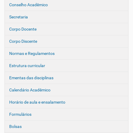
a
Conselho Acadêmico
v
e
Secretaria
g
Corpo Docente
a
ç
Corpo Discente
ã
o
Normas e Regulamentos
Estrutura curricular
Ementas das disciplinas
Calendário Acadêmico
Horário de aula e ensalamento
Formulários
Bolsas