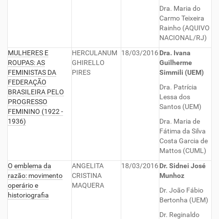
Dra. Maria do
Carmo Teixeira
Rainho (AQUIVO
NACIONAL/RJ)
MULHERES E
HERCULANUM
18/03/2016
Dra. Ivana
ROUPAS: AS
GHIRELLO
Guilherme
FEMINISTAS DA
PIRES
Simmili (UEM)
FEDERAÇÃO
Dra. Patrícia
BRASILEIRA PELO
Lessa dos
PROGRESSO
Santos (UEM)
FEMININO (1922 -
1936)
Dra. Maria de
Fátima da Silva
Costa Garcia de
Mattos (CUML)
O emblema da
ANGELITA
18/03/2016
Dr. Sidnei José
razão: movimento
CRISTINA
Munhoz
operário e
MAQUERA
Dr. João Fábio
historiografia
Bertonha (UEM)
Dr. Reginaldo