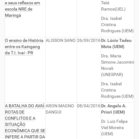
e seus reflexos em
Teté
escola NRE de
Ramos(UEL)
Maringá
Dra. Isabel
Cristina
Rodrigues (UEM)
O ensino de História
ALISSON SANO
26/09/2016
Dr. Lúcio Tadeu
entre os Kaingang
Mota (UEM)
da T.I. Ivaí - PR
Dra. Maria
Simone Jacomini
Novak
(UNESPAR)
Dra. Isabel
Cristina
Rodrigues (UEM)
A BATALHA DO AVAÍ:
ARON MAGNO
08/04/2016
Dr. Angelo A.
ROTAS DE
DANGUI
Priori (UEM)
CONFLITOS E A
Dr. Luiz Felipe
SITUAÇÃO
Viel Moreira
ECONÔMICA QUE SE
(UEM)
INFERE A PARTIR DA