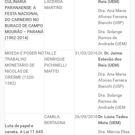
CULINÁRIA
LACERDA
Reis (UEM)
PARANAENSE: A
MARTINS
Dra. Ana Maria
FESTA NACIONAL
Afonso Ferreira
DO CARNEIRO NO
Bianchi (USP)
BURACO DE CAMPO
MOURÃO – PARANÁ
Dra. Solange
(1962-2014)
Ramos de
Andrade (UEM)
MOEDA E PODER NO
TALLE
31/03/2016
Dr.
Dr. Jaime
TRABALHO
HENRIQUE
Estevão dos
MONETÁRIO DE
PICHINELLI
Reis (UEM)
NICOLAS DE
MAFFEI
Dra. Ana Maria
ORESME (1320-
Afonso Ferreira
1382)
Bianchi (USP)
Dra. Solange
Ramos de
Andrade (UEM
CAMILA
26/09/2016
Dr. Lúcio Tadeu
BERTAGNA
Mota (UEM)
Luta de papel e
caneta. A Lei 11.645
Dra. Márcia Elisa