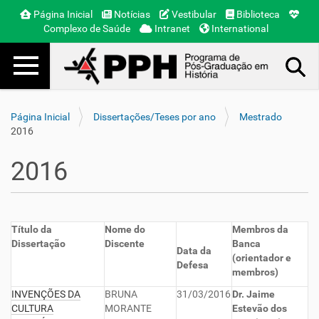
Página Inicial
Notícias
Vestibular
Biblioteca
Complexo de Saúde
Intranet
International
Toggle navigation
Busca Avançada…
Página Inicial
Dissertações/Teses por ano
Mestrado
2016
2016
Título da
Nome do
Membros da
Dissertação
Discente
Banca
Data da
(orientador e
Defesa
membros)
INVENÇÕES DA
BRUNA
31/03/2016
Dr. Jaime
CULTURA
MORANTE
Estevão dos