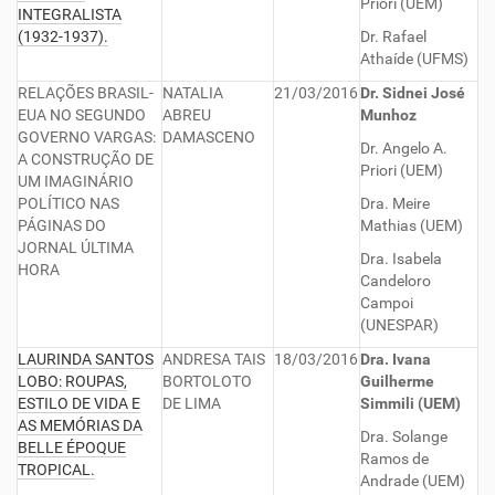
Priori (UEM)
INTEGRALISTA
(1932-1937).
Dr. Rafael
Athaíde (UFMS)
RELAÇÕES BRASIL-
NATALIA
21/03/2016
Dr. Sidnei José
EUA NO SEGUNDO
ABREU
Munhoz
GOVERNO VARGAS:
DAMASCENO
Dr. Angelo A.
A CONSTRUÇÃO DE
Priori (UEM)
UM IMAGINÁRIO
POLÍTICO NAS
Dra. Meire
PÁGINAS DO
Mathias (UEM)
JORNAL ÚLTIMA
Dra. Isabela
HORA
Candeloro
Campoi
(UNESPAR)
LAURINDA SANTOS
ANDRESA TAIS
18/03/2016
Dra. Ivana
LOBO: ROUPAS,
BORTOLOTO
Guilherme
ESTILO DE VIDA E
DE LIMA
Simmili (UEM)
AS MEMÓRIAS DA
Dra. Solange
BELLE ÉPOQUE
Ramos de
TROPICAL.
Andrade (UEM)