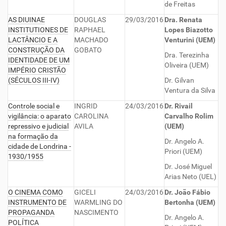
de Freitas
AS DIUINAE
DOUGLAS
29/03/2016
Dra. Renata
INSTITUTIONES DE
RAPHAEL
Lopes Biazotto
LACTÂNCIO E A
MACHADO
Venturini (UEM)
CONSTRUÇÃO DA
GOBATO
Dra. Terezinha
IDENTIDADE DE UM
Oliveira (UEM)
IMPÉRIO CRISTÃO
(SÉCULOS III-IV)
Dr. Gilvan
Ventura da Silva
Controle social e
INGRID
24/03/2016
Dr. Rivail
vigilância: o aparato
CAROLINA
Carvalho Rolim
repressivo e judicial
AVILA
(UEM)
na formação da
Dr. Angelo A.
cidade de Londrina -
Priori (UEM)
1930/1955
Dr. José Miguel
Arias Neto (UEL)
O CINEMA COMO
GICELI
24/03/2016
Dr. João Fábio
INSTRUMENTO DE
WARMLING DO
Bertonha (UEM)
PROPAGANDA
NASCIMENTO
Dr. Angelo A.
POLÍTICA