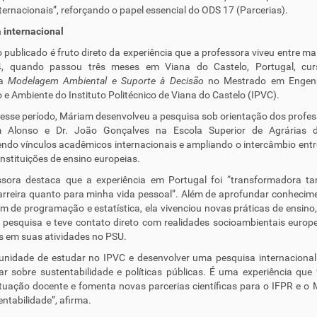
ternacionais”, reforçando o papel essencial do ODS 17 (Parcerias).
 internacional
 publicado é fruto direto da experiência que a professora viveu entre mai
, quando passou três meses em Viana do Castelo, Portugal, cu
na
Modelagem Ambiental e Suporte à Decisão
no Mestrado em Engen
io e Ambiente do Instituto Politécnico de Viana do Castelo (IPVC).
esse período, Máriam desenvolveu a pesquisa sob orientação dos profes
 Alonso e Dr. João Gonçalves na Escola Superior de Agrárias 
endo vínculos acadêmicos internacionais e ampliando o intercâmbio entr
instituições de ensino europeias.
ssora destaca que a experiência em Portugal foi “transformadora ta
rreira quanto para minha vida pessoal”. Além de aprofundar conheci
m de programação e estatística, ela vivenciou novas práticas de ensino
 pesquisa e teve contato direto com realidades socioambientais europe
as em suas atividades no PSU.
unidade de estudar no IPVC e desenvolver uma pesquisa internaciona
r sobre sustentabilidade e políticas públicas. É uma experiência que 
uação docente e fomenta novas parcerias científicas para o IFPR e o
ntabilidade”, afirma.