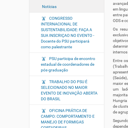
avançad
Notícias
em lingu
entre pa
CONGRESSO
ODS e co
INTERNACIONAL DE
Os resu
SUSTENTABILIDADE: FAÇA A
exclusiv
SUA INSCRIÇAO NO EVENTO -
objetiv
Docente do PSU participará
determin
como palestrante
internos
PSU participa de encontro
Entre o
estadual de coordenadores de
(Trabal
pós-graduação
apresen
(Saúde),
TRABALHO DO PSU É
maior es
SELECIONADO NO MAIOR
um lado
EVENTO DE INOVAÇÃO ABERTA
majorit
DO BRASIL
Hungria
de
clust
OFICINA PRÁTICA DE
de agru
CAMPO: COMPORTAMENTO E
Segundo
MANEJO DE FORMIGAS
depende 
CORTADEIRAS