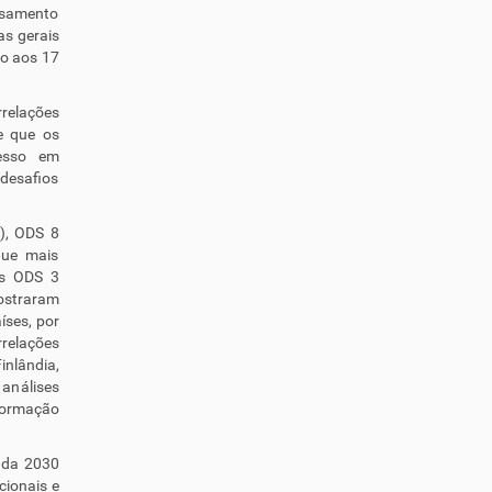
ssamento
as gerais
ão aos 17
relações
de que os
resso em
 desafios
), ODS 8
que mais
os ODS 3
mostraram
íses, por
relações
nlândia,
análises
 formação
nda 2030
cionais e