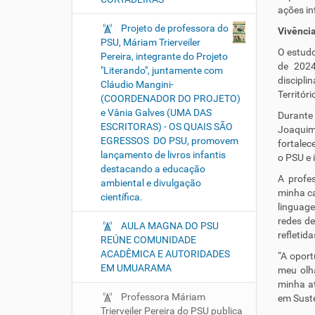
ações in
Projeto de professora do
Vivência
PSU, Máriam Trierveiler
O estudo
Pereira, integrante do Projeto
de 2024
"Literando", juntamente com
discipli
Cláudio Mangini-
Territór
(COORDENADOR DO PROJETO)
e Vânia Galves (UMA DAS
Durante 
ESCRITORAS) - OS QUAIS SÃO
Joaquim
EGRESSOS DO PSU, promovem
fortalec
lançamento de livros infantis
o PSU e 
destacando a educação
A profe
ambiental e divulgação
minha ca
científica.
linguage
redes de
AULA MAGNA DO PSU
refletid
REÚNE COMUNIDADE
ACADÊMICA E AUTORIDADES
“A oport
EM UMUARAMA
meu olha
minha at
Professora Máriam
em Suste
Trierveiler Pereira do PSU publica