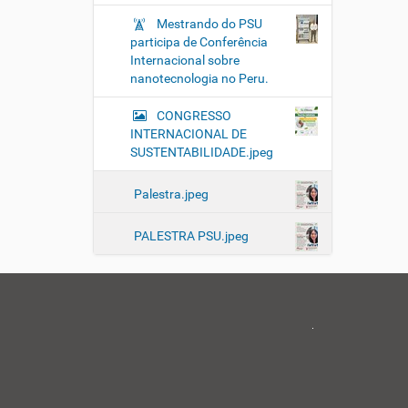
Mestrando do PSU
participa de Conferência
Internacional sobre
nanotecnologia no Peru.
CONGRESSO
INTERNACIONAL DE
SUSTENTABILIDADE.jpeg
Palestra.jpeg
PALESTRA PSU.jpeg