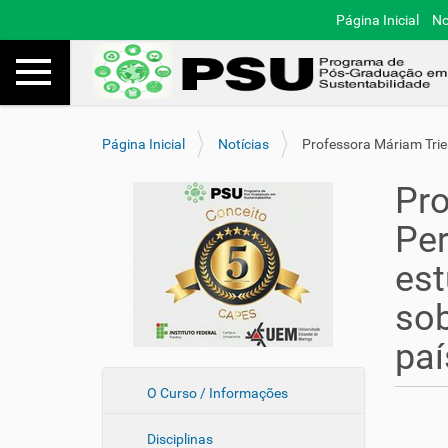
Página Inicial
No
Toggle navigation
Busca
V
Página Inicial
Notícias
Professora Máriam Trier
o
c
Pro
ê
e
Per
s
t
est
á
a
sob
q
u
pa
i
:
N
O Curso / Informações
a
Disciplinas
v