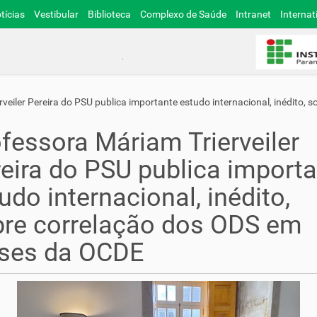
tícias
Vestibular
Biblioteca
Complexo de Saúde
Intranet
Internat
veiler Pereira do PSU publica importante estudo internacional, inédito,
fessora Máriam Trierveiler
eira do PSU publica import
udo internacional, inédito,
re correlação dos ODS em
íses da OCDE