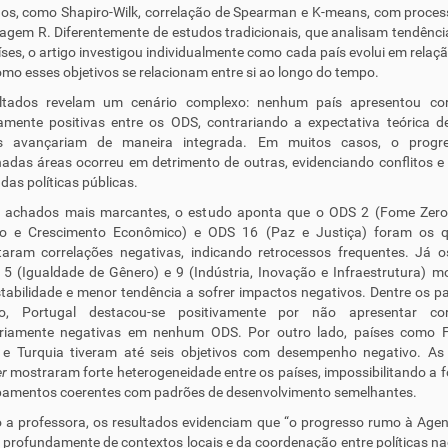
os, como Shapiro-Wilk, correlação de Spearman e K-means, com proce
agem R. Diferentemente de estudos tradicionais, que analisam tendênci
íses, o artigo investigou individualmente como cada país evolui em relaç
mo esses objetivos se relacionam entre si ao longo do tempo.
ltados revelam um cenário complexo: nenhum país apresentou cor
amente positivas entre os ODS, contrariando a expectativa teórica 
os avançariam de maneira integrada. Em muitos casos, o prog
adas áreas ocorreu em detrimento de outras, evidenciando conflitos e
 das políticas públicas.
s achados mais marcantes, o estudo aponta que o ODS 2 (Fome Zero
ho e Crescimento Econômico) e ODS 16 (Paz e Justiça) foram os 
taram correlações negativas, indicando retrocessos frequentes. Já 
 5 (Igualdade de Gênero) e 9 (Indústria, Inovação e Infraestrutura) 
tabilidade e menor tendência a sofrer impactos negativos. Dentre os pa
, Portugal destacou-se positivamente por não apresentar cor
ariamente negativas em nenhum ODS. Por outro lado, países como Fi
 e Turquia tiveram até seis objetivos com desempenho negativo. As 
er
mostraram forte heterogeneidade entre os países, impossibilitando a
pamentos coerentes com padrões de desenvolvimento semelhantes.
 a professora, os resultados evidenciam que “o progresso rumo à Age
profundamente de contextos locais e da coordenação entre políticas na