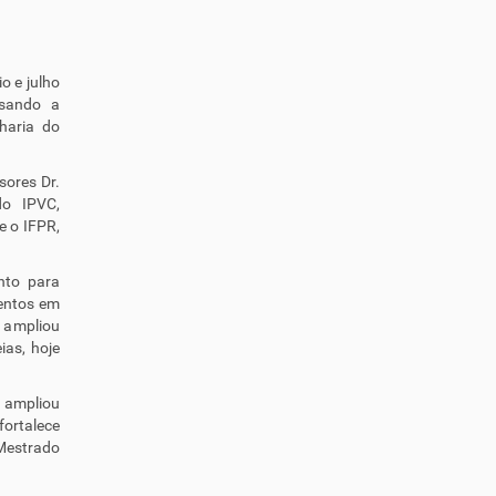
o e julho
rsando a
haria do
sores Dr.
do IPVC,
e o IFPR,
nto para
mentos em
, ampliou
ias, hoje
l ampliou
fortalece
 Mestrado