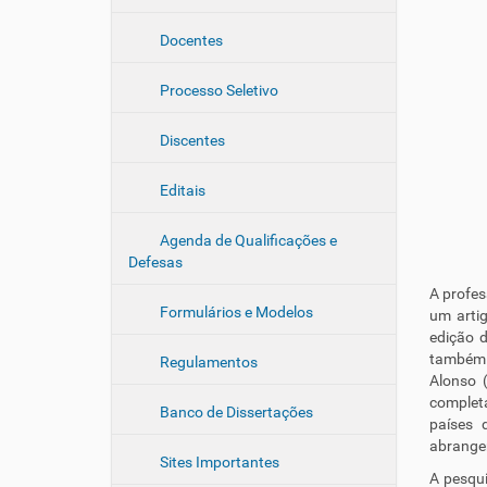
e
Docentes
g
a
Processo Seletivo
ç
ã
Discentes
o
Editais
Agenda de Qualificações e
Defesas
A profes
Formulários e Modelos
um artig
edição d
também 
Regulamentos
Alonso (
completa
Banco de Dissertações
países 
abrange
Sites Importantes
A pesqui