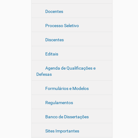
e
Docentes
g
a
Processo Seletivo
ç
ã
Discentes
o
Editais
Agenda de Qualificações e
Defesas
Formulários e Modelos
Regulamentos
Banco de Dissertações
Sites Importantes