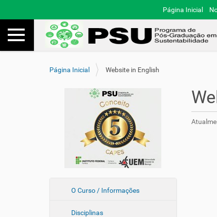
Página Inicial
No
Toggle navigation
Busca
V
Página Inicial
Website in English
o
c
Web
ê
e
s
Atualmen
t
á
a
q
u
i
:
N
O Curso / Informações
a
Disciplinas
v