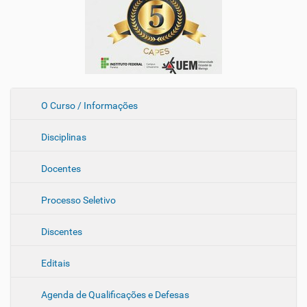
N
O Curso / Informações
a
Disciplinas
v
e
Docentes
g
a
Processo Seletivo
ç
ã
Discentes
o
Editais
Agenda de Qualificações e Defesas