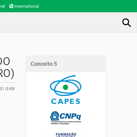
net
International
Busca Avançada…
DO
Conceito 5
RO)
01.0 KB