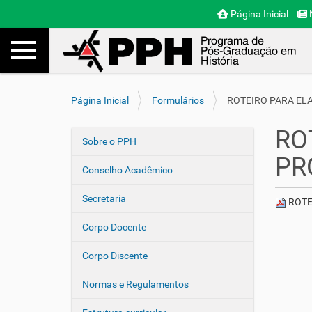
Página Inicial
N
Toggle navigation
Busca
V
Página Inicial
Formulários
ROTEIRO PARA EL
o
c
RO
ê
Sobre o PPH
N
e
PR
a
s
Conselho Acadêmico
v
t
e
á
Secretaria
ROTE
a
g
q
Corpo Docente
a
u
ç
i
Corpo Discente
ã
:
o
Normas e Regulamentos