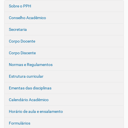
Sobre o PPH
N
a
Conselho Acadêmico
v
e
Secretaria
g
Corpo Docente
a
ç
Corpo Discente
ã
o
Normas e Regulamentos
Estrutura curricular
Ementas das disciplinas
Calendário Acadêmico
Horário de aula e ensalamento
Formulários