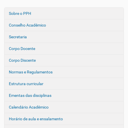
Sobre o PPH
N
a
Conselho Acadêmico
v
e
Secretaria
g
Corpo Docente
a
ç
Corpo Discente
ã
o
Normas e Regulamentos
Estrutura curricular
Ementas das disciplinas
Calendário Acadêmico
Horário de aula e ensalamento