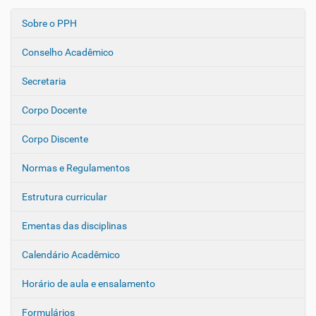
Sobre o PPH
N
a
Conselho Acadêmico
v
e
Secretaria
g
Corpo Docente
a
ç
Corpo Discente
ã
o
Normas e Regulamentos
Estrutura curricular
Ementas das disciplinas
Calendário Acadêmico
Horário de aula e ensalamento
Formulários