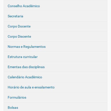
a
Conselho Acadêmico
v
e
Secretaria
g
Corpo Docente
a
ç
Corpo Discente
ã
o
Normas e Regulamentos
Estrutura curricular
Ementas das disciplinas
Calendário Acadêmico
Horário de aula e ensalamento
Formulários
Bolsas