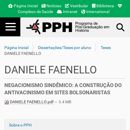
Página Inicial
Notícias
Vestibular
Biblioteca
Complexo de Saúde
Intranet
International
Toggle navigation
Busca Avançada…
Página Inicial
Dissertações/Teses por aluno
Teses
DANIELE FAENELLO
DANIELE FAENELLO
NEGACIONISMO SINDÊMICO: A CONSTRUÇÃO DO
ANTIVACINISMO EM SITES BOLSONARISTAS
DANIELE FAENELLO.pdf
— 3.4 MB
Sobre o PPH
N