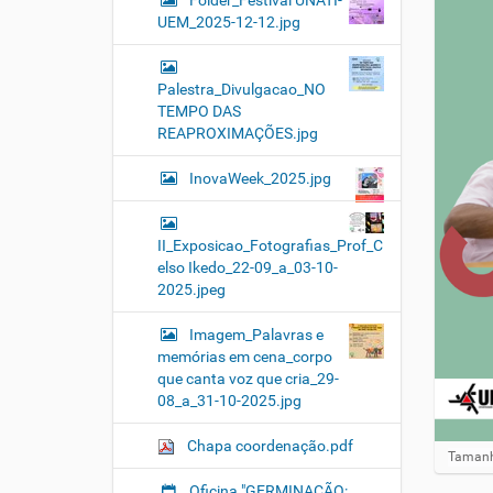
Folder_Festival UNATI-
UEM_2025-12-12.jpg
Palestra_Divulgacao_NO
TEMPO DAS
REAPROXIMAÇÕES.jpg
InovaWeek_2025.jpg
II_Exposicao_Fotografias_Prof_C
elso Ikedo_22-09_a_03-10-
2025.jpeg
Imagem_Palavras e
memórias em cena_corpo
que canta voz que cria_29-
08_a_31-10-2025.jpg
Chapa coordenação.pdf
Clique 
Tamanh
Oficina "GERMINAÇÃO: