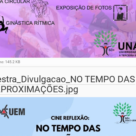
para ver a imagem no tamanho completo…
o: 145.2 KB
estra_Divulgacao_NO TEMPO DAS
PROXIMAÇÕES.jpg