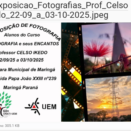
Exposicao_Fotografias_Prof_Celso
do_22-09_a_03-10-2025.jpeg
para ver a imagem no tamanho completo…
o: 305.1 KB