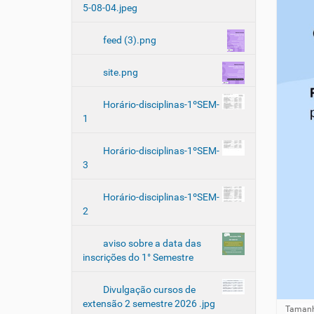
5-08-04.jpeg
feed (3).png
site.png
Horário-disciplinas-1ºSEM-
1
Horário-disciplinas-1ºSEM-
3
Horário-disciplinas-1ºSEM-
2
aviso sobre a data das
inscrições do 1° Semestre
Divulgação cursos de
extensão 2 semestre 2026 .jpg
Clique 
Tamanh