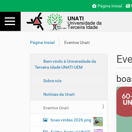
Página Inicial
N
Toggle navigation
Busca
V
Página Inicial
Eventos Unati
o
c
Eve
ê
N
Bem-vindo à Universidade da
e
Terceira Idade UNATI-UEM
a
s
v
boa
t
Sobre nós
e
á
a
g
Notícias da Unati
q
a
u
ç
i
Eventos Unati
ã
:
o
boas vindas 2026.png