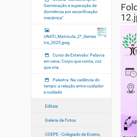
Fol
Germinação e superação de
dormência por escarificação
12.
mecânica".
UNATI_Matricula_2º_Semes
tre_2025.jpeg
Curso de Extensão: Palavra
em cena: Corpo que conta, voz
que cria
Palestra: Na cadência do
tempo: a relação entre cuidador
e cuidado
Editais
Galeria de Fotos
COEPE - Colegiado de Ensino,