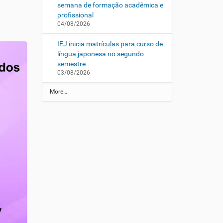
semana de formação acadêmica e
profissional
04/08/2026
IEJ inicia matrículas para curso de
língua japonesa no segundo
semestre
03/08/2026
N
More…
o
t
í
c
i
a
s
d
a
U
E
M
-