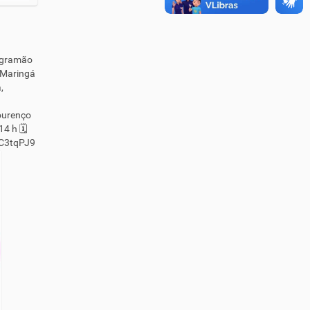
ogramão
 Maringá
,
Lourenço
14 h 🗓
SC3tqPJ9