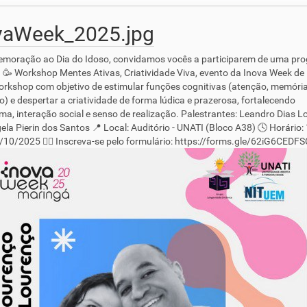
vaWeek_2025.jpg
moração ao Dia do Idoso, convidamos vocês a participarem de uma pr
. 🥳 Workshop Mentes Ativas, Criatividade Viva, evento da Inova Week de
rkshop com objetivo de estimular funções cognitivas (atenção, memória
io) e despertar a criatividade de forma lúdica e prazerosa, fortalecendo
ma, interação social e senso de realização. Palestrantes: Leandro Dias 
gela Pierin dos Santos 📍 Local: Auditório - UNATI (Bloco A38) 🕓 Horário: 
/10/2025 ✍🏼 Inscreva-se pelo formulário: https://forms.gle/62iG6CEDF