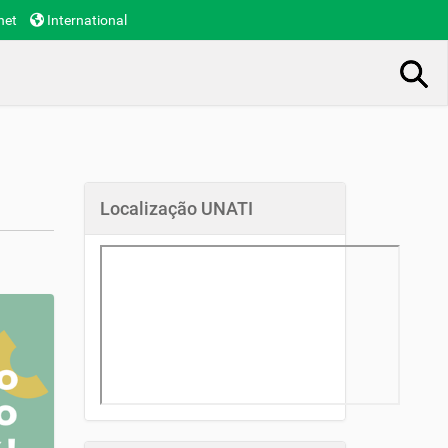
net
International
Busca Avançada…
Localização UNATI