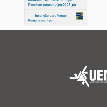
:
Planilhas_pages-to-jpg-0003.jpg
a
r
e
Inscrição para Vagas
l
Remanescentes
a
ç
ã
o
e
n
t
r
e
c
u
i
d
a
d
o
r
e