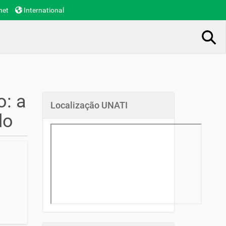
net
International
Busca Avançada…
o: a
Localização UNATI
do