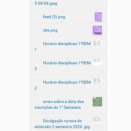
5-08-04.jpeg
c
u
feed (3).png
i
d
a
site.png
d
o
Horário-disciplinas-1ºSEM-
r
1
-
e
Horário-disciplinas-1ºSEM-
-
3
c
u
i
Horário-disciplinas-1ºSEM-
d
2
a
d
aviso sobre a data das
o
inscrições do 1° Semestre
P
a
Divulgação cursos de
l
extensão 2 semestre 2026 .jpg
e