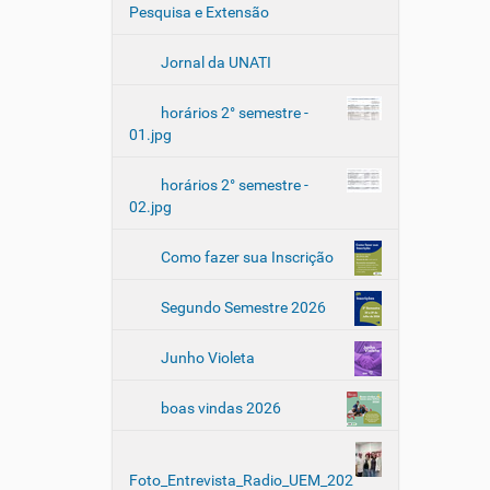
-
Pesquisa e Extensão
t
e
Jornal da UNATI
m
p
horários 2° semestre -
o
01.jpg
-
a
-
horários 2° semestre -
r
02.jpg
e
l
Como fazer sua Inscrição
a
c
Segundo Semestre 2026
a
o
-
Junho Violeta
e
n
boas vindas 2026
t
r
e
Foto_Entrevista_Radio_UEM_202
-