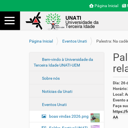
Página Inicial
N
Toggle navigation
Busca
V
Página Inicial
Eventos Unati
Palestra: Na cadê
o
c
Pal
ê
N
Bem-vindo à Universidade da
e
rel
Terceira Idade UNATI-UEM
a
s
v
t
Sobre nós
e
á
h
Dia: 26 
a
g
t
Horário:
Notícias da Unati
q
t
a
Local: A
u
p
Evento a
ç
i
Eventos Unati
:
Faça sua
ã
:
/
https:/
o
boas vindas 2026.png
/
AA
s