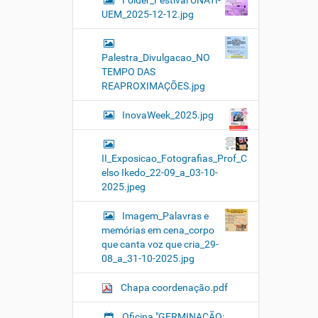
Folder_Festival UNATI-
i
UEM_2025-12-12.jpg
t
e
a
Palestra_Divulgacao_NO
d
TEMPO DAS
m
REAPROXIMAÇÕES.jpg
i
n
2
InovaWeek_2025.jpg
.
u
e
II_Exposicao_Fotografias_Prof_C
m
elso Ikedo_22-09_a_03-10-
.
2025.jpeg
b
r
Imagem_Palavras e
/
memórias em cena_corpo
u
que canta voz que cria_29-
n
08_a_31-10-2025.jpg
a
t
Chapa coordenação.pdf
i
/
Oficina "GERMINAÇÃO: