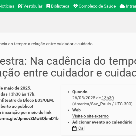
otícias
Vestibular
Biblioteca
Complexo de Saúde
Intra
ncia do tempo: a relação entre cuidador e cuidado
estra: Na cadência do temp
ação entre cuidador e cuida
de maio de 2025.
Quando
 das 13h30 às 17h.
26/05/2025
de
13h30
nfiteatro do Bloco B33/UEM.
(America/Sao_Paulo / UTC-300)
berto ao público!
Web
 inscrição por meio do link
Visite o site externo
/forms.gle/JpmcvZMwEQbmD1b
Adicionar evento ao calendário
iCal