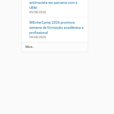
antirracista em parceria com a
UEM
05/08/2026
WiEnterCamp 2026 promove
semana de formação acadêmica e
profissional
04/08/2026
N
More…
o
t
í
c
i
a
s
d
a
U
E
M
-