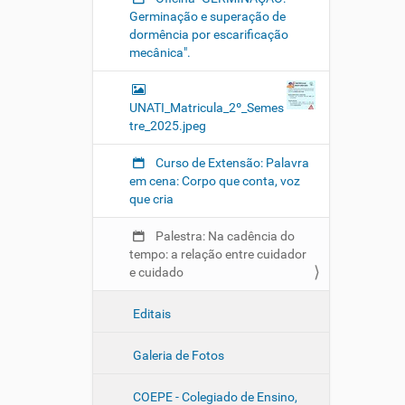
e
Germinação e superação de
v
dormência por escarificação
e
mecânica".
n
t
o
UNATI_Matricula_2º_Semes
s
tre_2025.jpeg
/
n
Curso de Extensão: Palavra
a
em cena: Corpo que conta, voz
-
que cria
c
a
Palestra: Na cadência do
d
tempo: a relação entre cuidador
e
e cuidado
n
c
Editais
i
a
Galeria de Fotos
-
d
o
COEPE - Colegiado de Ensino,