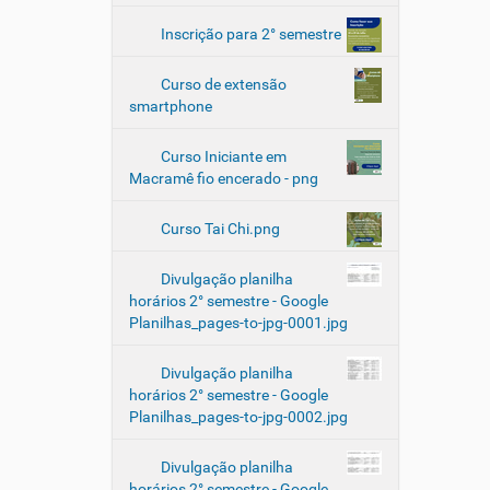
s
t
Inscrição para 2° semestre
r
a
Curso de extensão
:
smartphone
N
a
Curso Iniciante em
c
Macramê fio encerado - png
a
d
Curso Tai Chi.png
ê
n
c
Divulgação planilha
i
horários 2° semestre - Google
a
Planilhas_pages-to-jpg-0001.jpg
d
o
Divulgação planilha
t
horários 2° semestre - Google
e
Planilhas_pages-to-jpg-0002.jpg
m
p
Divulgação planilha
o
horários 2° semestre - Google