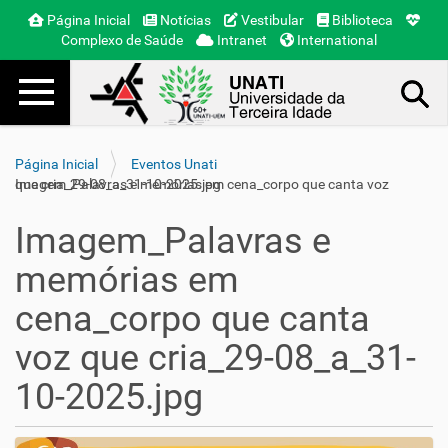
Página Inicial
Notícias
Vestibular
Biblioteca
Complexo de Saúde
Intranet
International
Toggle navigation
Busca Avançada…
Página Inicial
Eventos Unati
Imagem_Palavras e memórias em cena_corpo que canta voz que cria_29-08_a_31-10-2025.jpg
Imagem_Palavras e
memórias em
cena_corpo que canta
voz que cria_29-08_a_31-
10-2025.jpg