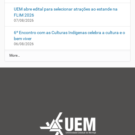
UEM abre edital para selecionar atrações ao estande na
FLIM 2026
07/08/2026
6º Encontro com as Culturas Indígenas celebra a cultura e o
bem viver
06/08/2026
N
More…
o
t
í
c
i
a
s
d
a
U
E
M
Aumentar tamanho do 
-
Diminuir tamanho do t