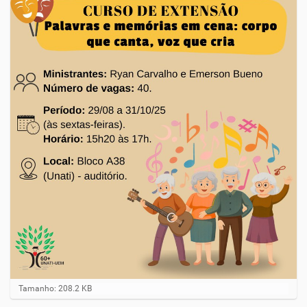
Clique para ver a imagem no tamanho completo…
Tamanho: 208.2 KB