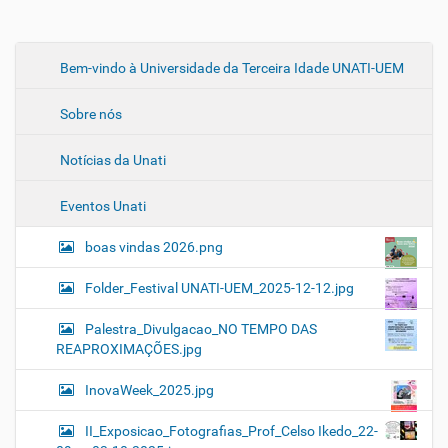
N
Bem-vindo à Universidade da Terceira Idade UNATI-UEM
a
Sobre nós
v
e
Notícias da Unati
g
a
Eventos Unati
ç
ã
boas vindas 2026.png
o
Folder_Festival UNATI-UEM_2025-12-12.jpg
Palestra_Divulgacao_NO TEMPO DAS
REAPROXIMAÇÕES.jpg
InovaWeek_2025.jpg
II_Exposicao_Fotografias_Prof_Celso Ikedo_22-