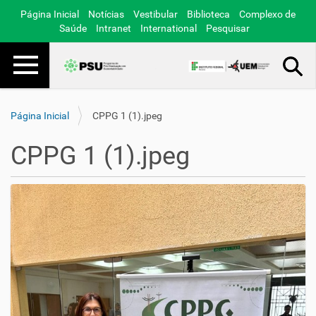
Página Inicial
Notícias
Vestibular
Biblioteca
Complexo de
Saúde
Intranet
International
Pesquisar
Toggle navigation
Busca Avançada…
Página Inicial
CPPG 1 (1).jpeg
CPPG 1 (1).jpeg