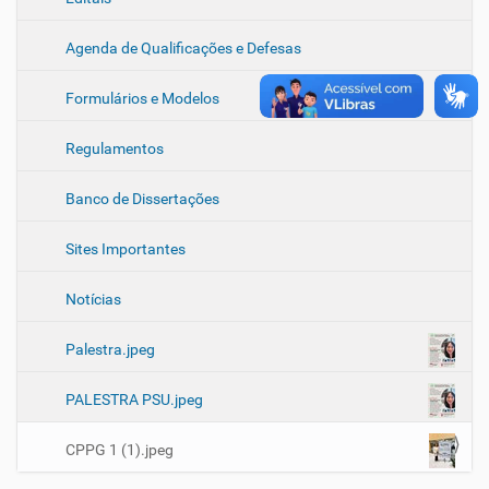
m
p
Agenda de Qualificações e Defesas
l
e
t
Formulários e Modelos
o
…
Regulamentos
Banco de Dissertações
Sites Importantes
Notícias
Palestra.jpeg
PALESTRA PSU.jpeg
CPPG 1 (1).jpeg