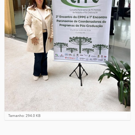
C
Tamanho: 294.0 KB
l
i
q