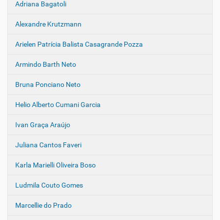
Adriana Bagatoli
N
a
Alexandre Krutzmann
v
e
Arielen Patrícia Balista Casagrande Pozza
g
Armindo Barth Neto
a
ç
Bruna Ponciano Neto
ã
o
Helio Alberto Cumani Garcia
Ivan Graça Araújo
Juliana Cantos Faveri
Karla Marielli Oliveira Boso
Ludmila Couto Gomes
Marcellie do Prado