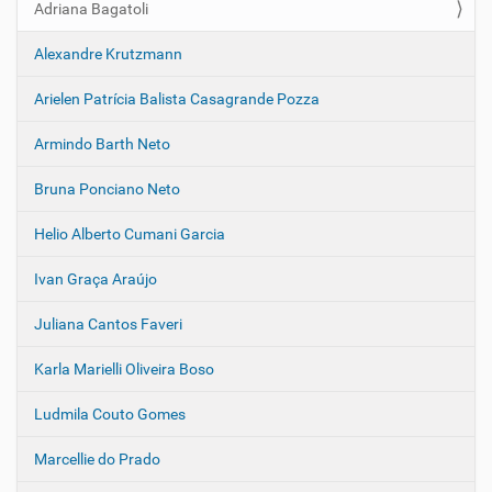
Adriana Bagatoli
N
a
Alexandre Krutzmann
v
e
Arielen Patrícia Balista Casagrande Pozza
g
Armindo Barth Neto
a
ç
Bruna Ponciano Neto
ã
o
Helio Alberto Cumani Garcia
Ivan Graça Araújo
Juliana Cantos Faveri
Karla Marielli Oliveira Boso
Ludmila Couto Gomes
Marcellie do Prado