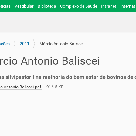
tícias
Vestibular
Biblioteca
Complexo de Saúde
Intranet
Internat
ações
2011
Márcio Antonio Baliscei
cio Antonio Baliscei
a silvipastoril na melhoria do bem estar de bovinos de 
o Antonio Baliscei.pdf
— 916.5 KB