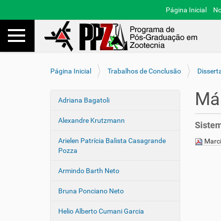
Página Inicial
No
Toggle navigation
Busca
V
Página Inicial
Trabalhos de Conclusão
Dissert
o
c
Már
ê
Adriana Bagatoli
N
e
a
s
Alexandre Krutzmann
Sistem
v
t
e
á
Arielen Patrícia Balista Casagrande
Marci
a
g
Pozza
q
a
u
Armindo Barth Neto
ç
i
ã
:
Bruna Ponciano Neto
o
Helio Alberto Cumani Garcia