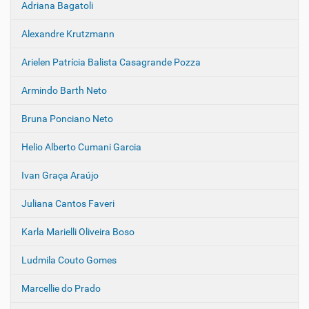
Adriana Bagatoli
N
a
Alexandre Krutzmann
v
e
Arielen Patrícia Balista Casagrande Pozza
g
Armindo Barth Neto
a
ç
Bruna Ponciano Neto
ã
o
Helio Alberto Cumani Garcia
Ivan Graça Araújo
Juliana Cantos Faveri
Karla Marielli Oliveira Boso
Ludmila Couto Gomes
Marcellie do Prado