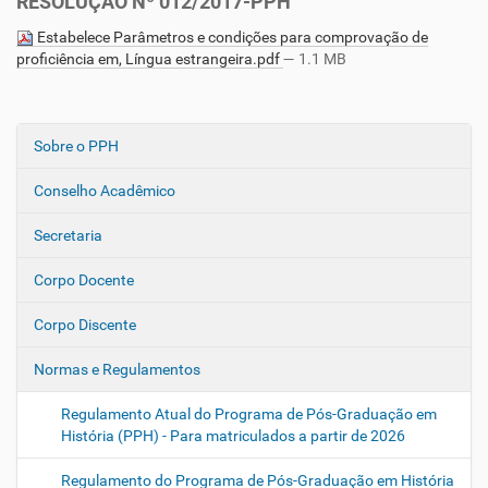
RESOLUÇÃO Nº 012/2017-PPH
Estabelece Parâmetros e condições para comprovação de
proficiência em, Língua estrangeira.pdf
— 1.1 MB
Sobre o PPH
N
a
Conselho Acadêmico
v
e
Secretaria
g
Corpo Docente
a
ç
Corpo Discente
ã
o
Normas e Regulamentos
Regulamento Atual do Programa de Pós-Graduação em
História (PPH) - Para matriculados a partir de 2026
Regulamento do Programa de Pós-Graduação em História