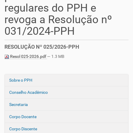
regulares do PPH e
revoga a Resolução nº
031/2024-PPH
RESOLUÇÃO Nº 025/2026-PPH
Resol 025-2026.pdf
— 1.3 MB
Sobre o PPH
N
a
Conselho Acadêmico
v
e
Secretaria
g
Corpo Docente
a
ç
Corpo Discente