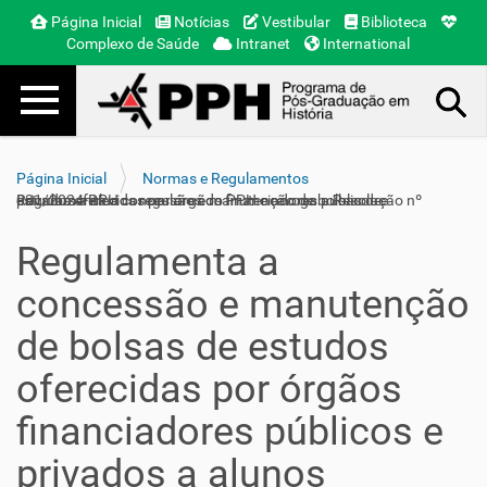
Página Inicial
Notícias
Vestibular
Biblioteca
Complexo de Saúde
Intranet
International
Toggle navigation
Busca Avançada…
Página Inicial
Normas e Regulamentos
Regulamenta a concessão e manutenção de bolsas de estudos oferecidas por órgãos financiadores públicos e privados a alunos regulares do PPH e revoga a Resolução nº 031/2024-PPH
Regulamenta a
concessão e manutenção
de bolsas de estudos
oferecidas por órgãos
financiadores públicos e
privados a alunos