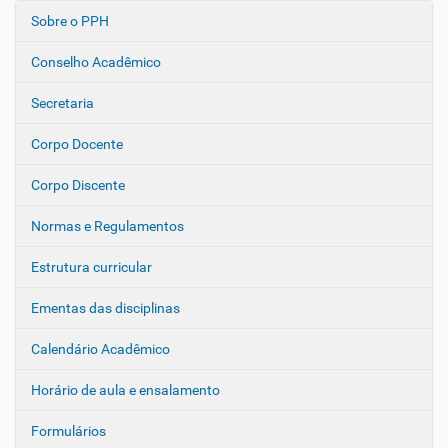
Sobre o PPH
N
a
Conselho Acadêmico
v
e
Secretaria
g
Corpo Docente
a
ç
Corpo Discente
ã
o
Normas e Regulamentos
Estrutura curricular
Ementas das disciplinas
Calendário Acadêmico
Horário de aula e ensalamento
Formulários