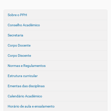
Sobre o PPH
N
a
Conselho Acadêmico
v
e
Secretaria
g
Corpo Docente
a
ç
Corpo Discente
ã
o
Normas e Regulamentos
Estrutura curricular
Ementas das disciplinas
Calendário Acadêmico
Horário de aula e ensalamento