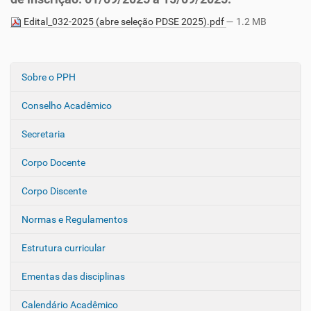
Edital_032-2025 (abre seleção PDSE 2025).pdf
— 1.2 MB
Sobre o PPH
N
a
Conselho Acadêmico
v
e
Secretaria
g
Corpo Docente
a
ç
Corpo Discente
ã
o
Normas e Regulamentos
Estrutura curricular
Ementas das disciplinas
Calendário Acadêmico