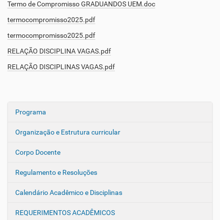
Termo de Compromisso GRADUANDOS UEM.doc
termocompromisso2025.pdf
termocompromisso2025.pdf
RELAÇÃO DISCIPLINA VAGAS.pdf
RELAÇÃO DISCIPLINAS VAGAS.pdf
Programa
N
a
Organização e Estrutura curricular
v
e
Corpo Docente
g
Regulamento e Resoluções
a
ç
Calendário Acadêmico e Disciplinas
ã
o
REQUERIMENTOS ACADÊMICOS