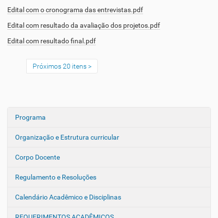
Edital com o cronograma das entrevistas.pdf
Edital com resultado da avaliação dos projetos.pdf
Edital com resultado final.pdf
Próximos 20 itens
Programa
N
a
Organização e Estrutura curricular
v
e
Corpo Docente
g
Regulamento e Resoluções
a
ç
Calendário Acadêmico e Disciplinas
ã
o
REQUERIMENTOS ACADÊMICOS