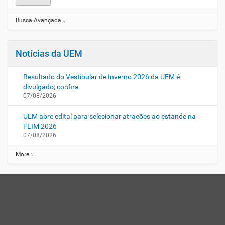
Busca Avançada…
Notícias da UEM
Resultado do Vestibular de Inverno 2026 da UEM é
divulgado; confira
07/08/2026
UEM abre edital para selecionar atrações ao estande na
FLIM 2026
07/08/2026
N
More…
o
t
í
c
i
a
s
d