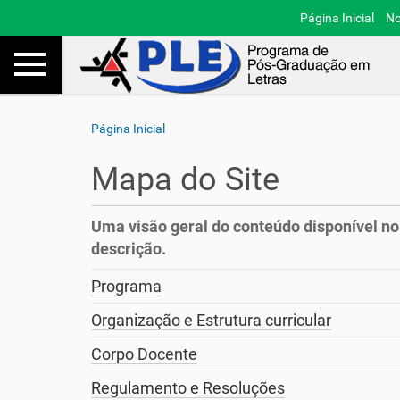
Página Inicial
No
Toggle navigation
Busca
V
Página Inicial
o
c
Mapa do Site
ê
e
s
Uma visão geral do conteúdo disponível no
t
descrição.
á
a
Programa
q
u
Organização e Estrutura curricular
i
:
Corpo Docente
Regulamento e Resoluções