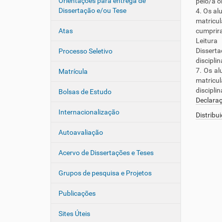
Orientações para entrega de
pelo/a o
Dissertação e/ou Tese
4. Os al
matricul
Atas
cumprira
Leitura
Dissert
Processo Seletivo
discipli
7. Os al
Matrícula
matricu
discipli
Bolsas de Estudo
Declara
Internacionalização
Distribu
Autoavaliação
Acervo de Dissertações e Teses
Grupos de pesquisa e Projetos
Publicações
Sites Úteis