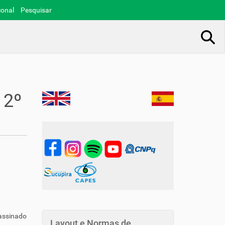
ional
Pesquisar
Busca Avançada…
 2º
 assinado
Layout e Normas de