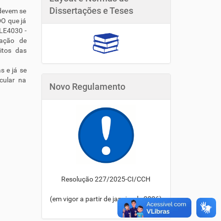
Dissertações e Teses
 devem se
DO que já
DLE4030 -
tação de
itos das
s e já se
cular na
Novo Regulamento
Resolução 227/2025-CI/CCH
(em vigor a partir de janeiro de 2026)