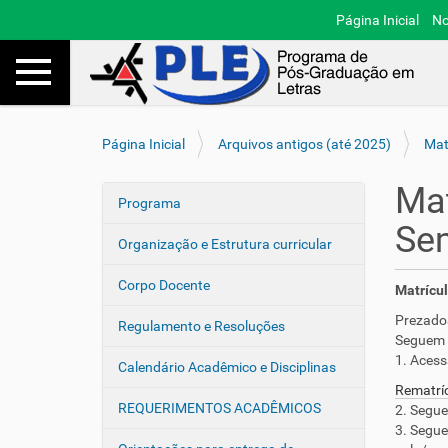
Página Inicial
No
Toggle navigation
Busca
V
Página Inicial
Arquivos antigos (até 2025)
Mat
o
c
Mat
ê
Programa
N
e
Se
a
s
Organização e Estrutura curricular
v
t
e
á
Corpo Docente
Matrícul
a
g
Prezado
q
Regulamento e Resoluções
a
Seguem i
u
ç
1. Acess
i
Calendário Acadêmico e Disciplinas
ã
:
Rematríc
o
REQUERIMENTOS ACADÊMICOS
2. Segue
3. Segue