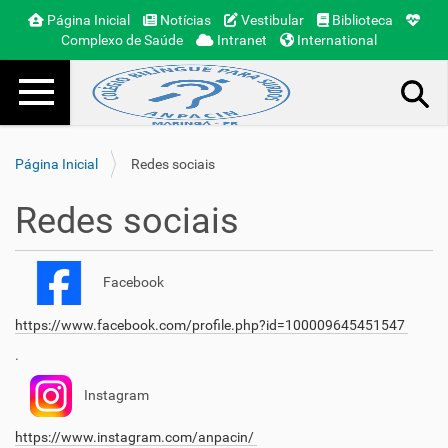
Página Inicial
Notícias
Vestibular
Biblioteca
Complexo de Saúde
Intranet
International
N
Toggle navigation
a
v
e
Busca Avançada…
g
Página Inicial
Redes sociais
a
ç
Redes sociais
ã
o
Facebook
https://www.facebook.com/profile.php?id=100009645451547
.
Instagram
https://www.instagram.com/anpacin/