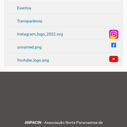
Eventos
Transparência
Instagram_logo_2022.svg
unnamed.png
Youtube_logo.png
Aumentar tamanho do 
Diminuir tamanho do t
Aumentar espaçamento
Diminuir espaçamento
Aumentar espaçamento
ANPACIN
- Associação Norte Paranaense de
Diminuir espaçamento 