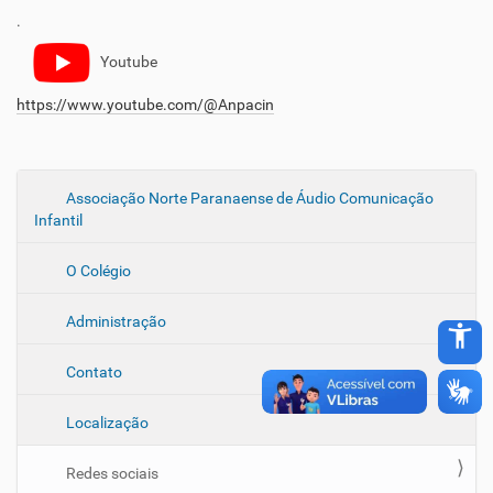
.
Youtube
https://www.youtube.com/@Anpacin
N
Associação Norte Paranaense de Áudio Comunicação
Infantil
a
v
O Colégio
e
g
Administração
accessibility_new
a
ç
Contato
ã
o
Localização
Redes sociais