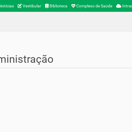
otícias
Vestibular
Biblioteca
Complexo de Saúde
Intra
ministração