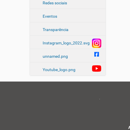
Redes sociais
Eventos
Transparência
Instagram_logo_2022.svg
unnamed.png
Youtube_logo.png