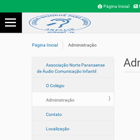
Página Inicial
N
N
Toggle navigation
Busca
a
v
e
g
V
Página Inicial
Administração
a
o
ç
c
Ad
ã
ê
N
Associação Norte Paranaense
o
e
de Áudio Comunicação Infantil
a
s
v
t
O Colégio
e
á
a
g
Administração
q
a
u
ç
i
Contato
ã
:
o
Localização