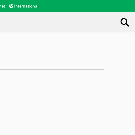
net
International
Busca Avançada…