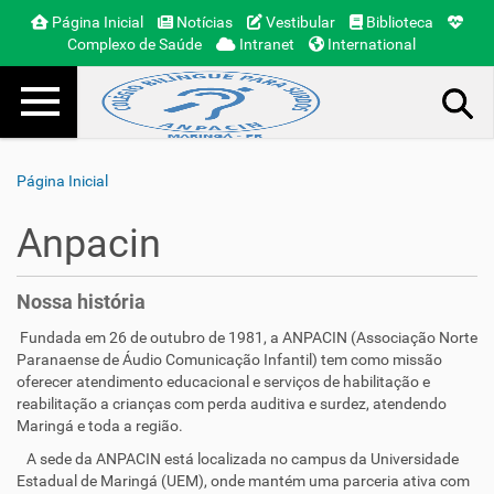
Página Inicial
Notícias
Vestibular
Biblioteca
Complexo de Saúde
Intranet
International
N
Toggle navigation
a
v
e
Busca Avançada…
g
Página Inicial
a
ç
Anpacin
ã
o
Nossa história
Fundada em 26 de outubro de 1981, a ANPACIN (Associação Norte
Paranaense de Áudio Comunicação Infantil) tem como missão
oferecer atendimento educacional e serviços de habilitação e
reabilitação a crianças com perda auditiva e surdez, atendendo
Maringá e toda a região.
A sede da ANPACIN está localizada no campus da Universidade
Estadual de Maringá (UEM), onde mantém uma parceria ativa com