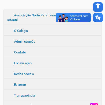
accessibility_new
N
Associação Norte Paranaense de Áudio Comunicação
Infantil
a
v
O Colégio
e
g
Administração
a
ç
Contato
ã
o
Localização
Redes sociais
Eventos
Transparência