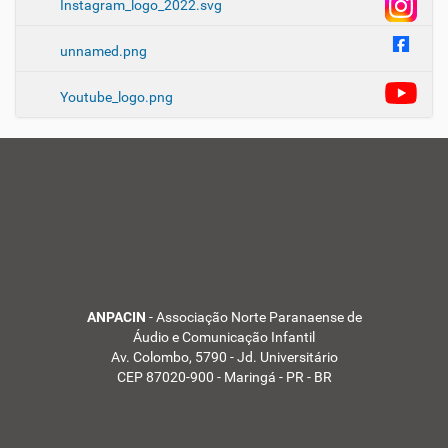
Instagram_logo_2022.svg
unnamed.png
Youtube_logo.png
Aumentar tamanho do 
Diminuir tamanho do t
Aumentar espaçamento
Diminuir espaçamento
Aumentar espaçamento
ANPACIN
- Associação Norte Paranaense de
Diminuir espaçamento 
Áudio e Comunicação Infantil
Av. Colombo, 5790 - Jd. Universitário
Inverter cores
CEP 87020-900 - Maringá - PR - BR
Escala de cinza
Cursor grande