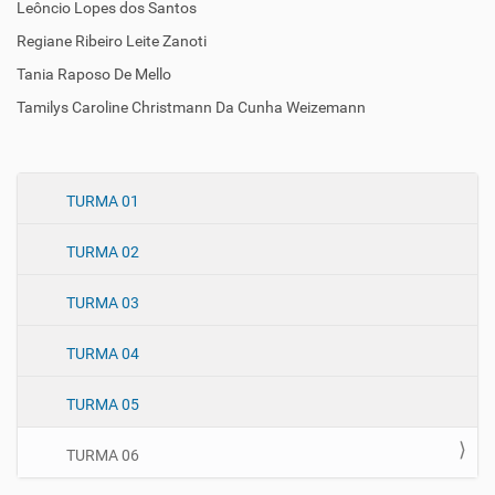
Leôncio Lopes dos Santos
Regiane Ribeiro Leite Zanoti
Tania Raposo De Mello
Tamilys Caroline Christmann Da Cunha Weizemann
N
TURMA 01
a
TURMA 02
v
e
TURMA 03
g
a
TURMA 04
ç
ã
TURMA 05
o
TURMA 06