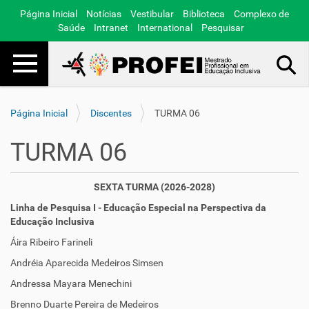
Página Inicial
Notícias
Vestibular
Biblioteca
Complexo de
Saúde
Intranet
International
Pesquisar
Toggle navigation
Busca Avançada…
Página Inicial
Discentes
TURMA 06
TURMA 06
SEXTA TURMA (2026-2028)
Linha de Pesquisa I - Educação Especial na Perspectiva da
Educação Inclusiva
Áira Ribeiro Farineli
Andréia Aparecida Medeiros Simsen
Andressa Mayara Menechini
Brenno Duarte Pereira de Medeiros