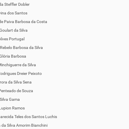
a Steffler Dobler
vina dos Santos
de Paiva Barbosa da Costa
 Goulart da Silva
lves Portugal
Rebelo Barbosa da Silva
Glória Barbosa
inchiguerre da Silva
odrigues Dreier Peixoto
urora da Silva Sena
 Penteado de Souza
 Silva Gama
 Lupion Ramos
arecida Teles dos Santos Luchis
da Silva Amorim Bianchini