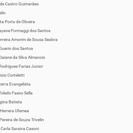
de Castro Guimarães
elin
ta Porto de Oliveira
Dayane Formaggi dos Santos
erreira Amorim de Sousa Seabra
Guerin dos Santos
Daiane da Silva Almancio
odrigues Farias Junior
zio Corteletti
zerra Evangelista
Toledo Faexo Sella
gina Batista
 Herrera Ufemea
Pereira de Souza Trivelin
Carla Saraiva Casoni