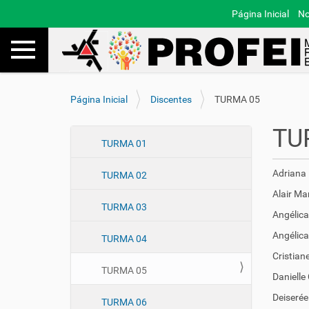
Página Inicial
No
Toggle navigation
Busca
V
Página Inicial
Discentes
TURMA 05
o
c
TU
ê
N
TURMA 01
e
a
s
Adriana
TURMA 02
v
t
e
Alair Mar
á
TURMA 03
a
g
Angélica
q
a
Angélica
u
TURMA 04
ç
i
Cristian
ã
:
TURMA 05
Danielle
o
Deiserée
TURMA 06