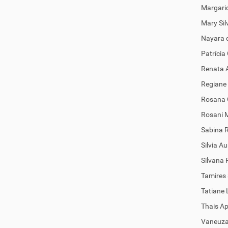
Margarid
Mary Sil
Nayara 
Patrícia
Renata A
Regiane 
Rosana 
Rosani M
Sabina R
Silvia A
Silvana
Tamires
Tatiane
Thais Ap
Vaneuza 