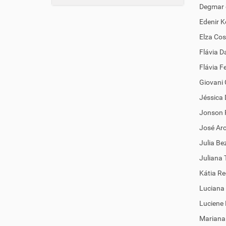
Degmar 
Edenir K
Elza Cos
Flávia 
Flávia F
Giovani 
Jéssica 
Jonson R
José Arci
Julia Be
Juliana 
Kátia Re
Luciana
Luciene 
Mariana 