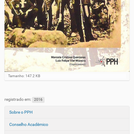
Clique para ver a imagem no tamanho completo…
Tamanho: 147.2 KB
registrado em:
2016
Sobre o PPH
N
a
Conselho Acadêmico
v