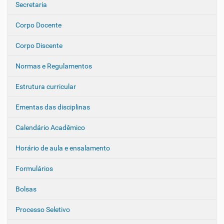
e
Secretaria
g
Corpo Docente
a
ç
Corpo Discente
ã
o
Normas e Regulamentos
Estrutura curricular
Ementas das disciplinas
Calendário Acadêmico
Horário de aula e ensalamento
Formulários
Bolsas
Processo Seletivo