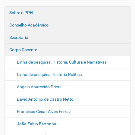
Sobre o PPH
N
a
Conselho Acadêmico
v
e
Secretaria
g
Corpo Docente
a
ç
Linha de pesquisa: História, Cultura e Narrativas
ã
o
Linha de pesquisa: História Política
Angelo Aparecido Priori
David Antonio de Castro Netto
Francisco César Alves Ferraz
João Fabio Bertonha