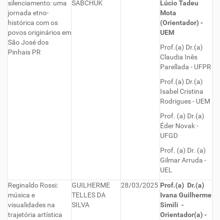
silenciamento: uma
SABCHUK
Lúcio Tadeu
jornada etno-
Mota
histórica com os
(Orientador) -
povos originários em
UEM
São José dos
Prof.(a) Dr.(a)
Pinhais PR
Claudia Inês
Parellada - UFPR
Prof.(a) Dr.(a)
Isabel Cristina
Rodrigues - UEM
Prof. (a) Dr.(a)
Éder Novak -
UFGD
Prof. (a) Dr. (a)
Gilmar Arruda -
UEL
Reginaldo Rossi:
GUILHERME
28/03/2025
Prof.(a) Dr.(a)
música e
TELLES DA
Ivana Guilherme
visualidades na
SILVA
Simili -
trajetória artística
Orientador(a) -