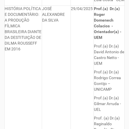
HISTÓRIA POLÍTICA
JOSÉ
29/04/2025
Prof.(a) Dr.(a)
E DOCUMENTÁRIO:
ALEXANDRE
Roger
A PRODUÇÃO
DA SILVA
Domenech
FÍLMICA
Colacios -
BRASILEIRA DIANTE
Orientador(a) -
DA DESTITUIÇÃO DE
UEM
DILMA ROUSSEFF
Prof.(a) Dr.(a)
EM 2016
David Antonio de
Castro Netto -
UEM
Prof.(a) Dr.(a)
Rodrigo Correa
Gontijo –
UNICAMP
Prof.(a) Dr.(a)
Gilmar Arruda -
UEL
Prof. (a) Dr.(a)
Reginaldo