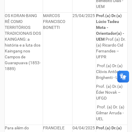
Benedito Dias -
UEM
OS KORAN-BANG
MARCOS
25/04/2025
Prof.(a) Dr.(a)
RÊ COMO
FRANCISCO
Lúcio Tadeu
TERRITÓRIOS
BONETTI
Mota -
TRADICIONAIS DOS
Orientador(a) -
KAINGANG: a
UEM
Prof.(a) Dr.
história e a luta dos
(a) Ricardo Cid
Kaingang nos
Fernandes –
Campos de
UFPR
Guarapuava (1853-
Prof.(a) Dr.(a)
1889)
Clóvis Antônio
Brighenti - UNILA
Prof. (a) Dr.(a)
Éder Novak –
UFGD
Prof. (a) Dr. (a)
Gilmar Arruda -
UEL
Para além do
FRANCIELE
04/04/2025
Prof.(a) Dr.(a)