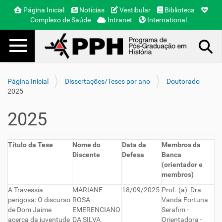
Página Inicial
Notícias
Vestibular
Biblioteca
Complexo de Saúde
Intranet
International
Toggle navigation
Busca Avançada…
Página Inicial
Dissertações/Teses por ano
Doutorado
2025
2025
Título da Tese
Nome do
Data da
Membros da
Discente
Defesa
Banca
(orientador e
membros)
A Travessia
MARIANE
18/09/2025
Prof. (a) Dra.
perigosa: O discurso
ROSA
Vanda Fortuna
de Dom Jaime
EMERENCIANO
Serafim -
acerca da juventude
DA SILVA
Orientadora -