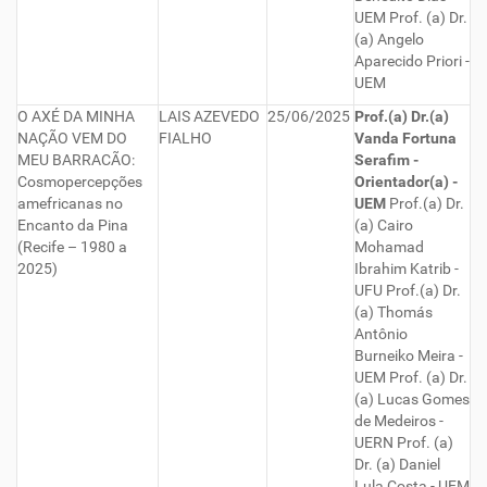
UEM Prof. (a) Dr.
(a) Angelo
Aparecido Priori -
UEM
O AXÉ DA MINHA
LAIS AZEVEDO
25/06/2025
Prof.(a) Dr.(a)
NAÇÃO VEM DO
FIALHO
Vanda Fortuna
MEU BARRACÃO:
Serafim -
Cosmopercepções
Orientador(a) -
amefricanas no
UEM
Prof.(a) Dr.
Encanto da Pina
(a) Cairo
(Recife – 1980 a
Mohamad
2025)
Ibrahim Katrib -
UFU Prof.(a) Dr.
(a) Thomás
Antônio
Burneiko Meira -
UEM Prof. (a) Dr.
(a) Lucas Gomes
de Medeiros -
UERN Prof. (a)
Dr. (a) Daniel
Lula Costa - UEM