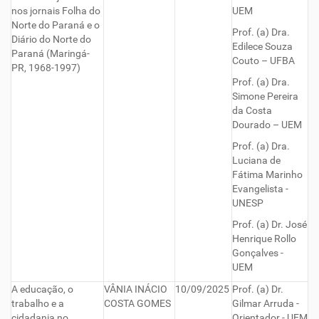
nos jornais Folha do
UEM
Norte do Paraná e o
Prof. (a) Dra.
Diário do Norte do
Edilece Souza
Paraná (Maringá-
Couto – UFBA
PR, 1968-1997)
Prof. (a) Dra.
Simone Pereira
da Costa
Dourado – UEM
Prof. (a) Dra.
Luciana de
Fátima Marinho
Evangelista -
UNESP
Prof. (a) Dr. José
Henrique Rollo
Gonçalves -
UEM
A educação, o
VÂNIA INÁCIO
10/09/2025
Prof. (a) Dr.
trabalho e a
COSTA GOMES
Gilmar Arruda -
cidadania no
Orientador - UEM