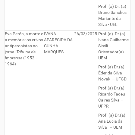
Prof. (a) Dr. (a)
Bruno Sanches
Mariante da
Silva - UEL
Eva Perón, a morte e
IVANA
26/03/2025
Prof.(a) Dr.(a)
a memória: os crivos
APARECIDA DA
Ivana Guilherme
antiperonistas no
CUNHA
Simili -
jornal
Tribuna da
MARQUES
Orientador(a) -
Imprensa
(1952 –
UEM
1964)
Prof.(a) Dr.(a)
Èder da Silva
Novak – UFGD
Prof.(a) Dr.(a)
Ricardo Tadeu
Caires Silva –
UFPR
Prof. (a) Dr.(a)
Ana Lucia da
Silva – UEM