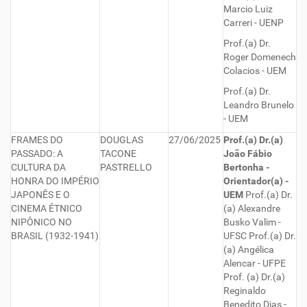
Marcio Luiz
Carreri - UENP
Prof.(a) Dr.
Roger Domenech
Colacios - UEM
Prof.(a) Dr.
Leandro Brunelo
- UEM
FRAMES DO
DOUGLAS
27/06/2025
Prof.(a) Dr.(a)
PASSADO: A
TACONE
João Fábio
CULTURA DA
PASTRELLO
Bertonha -
HONRA DO IMPÉRIO
Orientador(a) -
JAPONÊS E O
UEM
Prof.(a) Dr.
CINEMA ÉTNICO
(a) Alexandre
NIPÔNICO NO
Busko Valim -
BRASIL (1932-1941)
UFSC Prof.(a) Dr.
(a) Angélica
Alencar - UFPE
Prof. (a) Dr.(a)
Reginaldo
Benedito Dias -