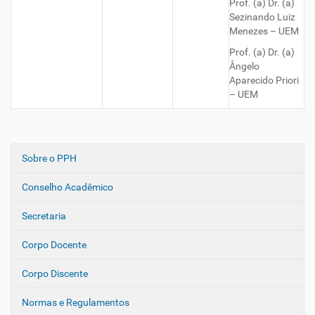
Prof. (a) Dr. (a)
Sezinando Luiz
Menezes – UEM
Prof. (a) Dr. (a)
Ângelo
Aparecido Priori
– UEM
Sobre o PPH
N
a
Conselho Acadêmico
v
e
Secretaria
g
Corpo Docente
a
ç
Corpo Discente
ã
o
Normas e Regulamentos