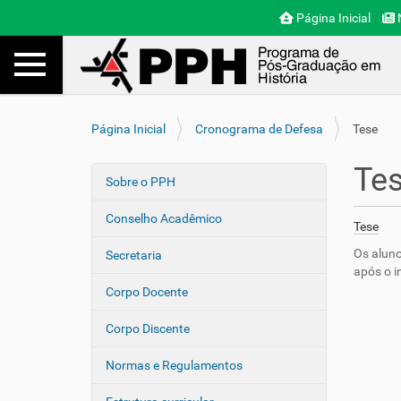
Página Inicial
N
Toggle navigation
Busca
V
Página Inicial
Cronograma de Defesa
Tese
o
c
Te
ê
Sobre o PPH
N
e
a
s
Conselho Acadêmico
Tese
v
t
e
á
Os aluno
Secretaria
a
após o i
g
q
Corpo Docente
a
u
ç
i
Corpo Discente
ã
:
o
Normas e Regulamentos