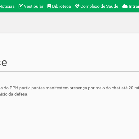
otícias
Vestibular
Biblioteca
Complexo de Saúde
Intra
se
s do PPH participantes manifestem presença por meio do chat até 20 m
nicio da defesa.