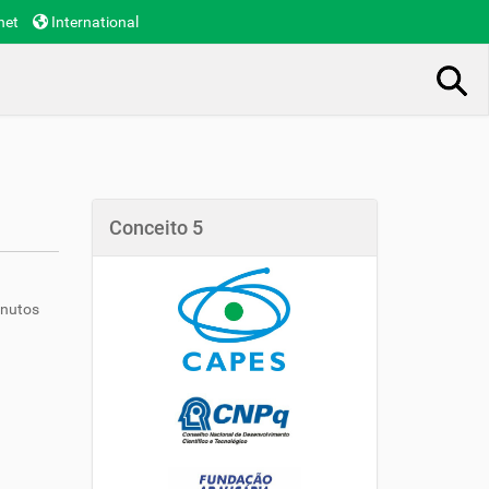
net
International
Busca Avançada…
Conceito 5
inutos