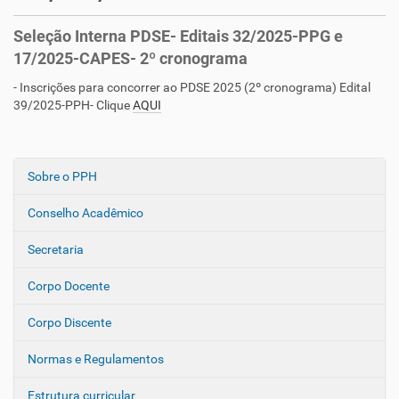
Seleção Interna PDSE- Editais 32/2025-PPG e
17/2025-CAPES- 2º cronograma
- Inscrições para concorrer ao PDSE 2025 (2º cronograma) Edital
39/2025-PPH- Clique
AQUI
Sobre o PPH
N
a
Conselho Acadêmico
v
e
Secretaria
g
Corpo Docente
a
ç
Corpo Discente
ã
o
Normas e Regulamentos
Estrutura curricular