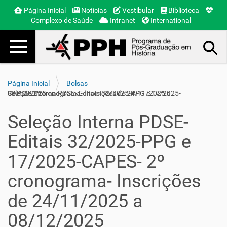
Página Inicial
Notícias
Vestibular
Biblioteca
Complexo de Saúde
Intranet
International
Toggle navigation
Busca Avançada…
Página Inicial
Bolsas
Seleção Interna PDSE- Editais 32/2025-PPG e 17/2025-CAPES- 2º cronograma- Inscrições de 24/11/2025 a 08/12/2025
Seleção Interna PDSE-
Editais 32/2025-PPG e
17/2025-CAPES- 2º
cronograma- Inscrições
de 24/11/2025 a
08/12/2025