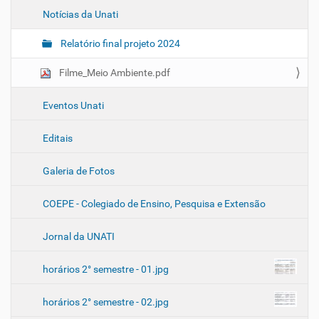
e
Notícias da Unati
g
a
Relatório final projeto 2024
ç
ã
Filme_Meio Ambiente.pdf
o
Eventos Unati
Editais
Galeria de Fotos
COEPE - Colegiado de Ensino, Pesquisa e Extensão
Jornal da UNATI
horários 2° semestre - 01.jpg
horários 2° semestre - 02.jpg