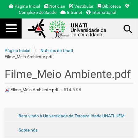
Página Inicial
Notícias
Vestibular
Biblioteca
Complexo de Saúde
Intranet
International
Toggle navigation
Busca Avançada…
Página Inicial
Notícias da Unati
Filme_Meio Ambiente.pdf
Filme_Meio Ambiente.pdf
Filme_Meio Ambiente.pdf
— 514.5 KB
N
Bem-vindo à Universidade da Terceira Idade UNATI-UEM
a
Sobre nós
v