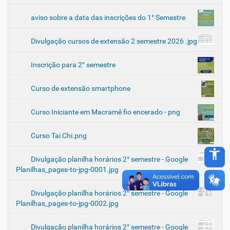
aviso sobre a data das inscrições do 1° Semestre
Divulgação cursos de extensão 2 semestre 2026 .jpg
Inscrição para 2° semestre
Curso de extensão smartphone
Curso Iniciante em Macramê fio encerado - png
Curso Tai Chi.png
accessibility_new
Divulgação planilha horários 2° semestre - Google
Planilhas_pages-to-jpg-0001.jpg
Divulgação planilha horários 2° semestre - Google
Planilhas_pages-to-jpg-0002.jpg
Divulgação planilha horários 2° semestre - Google