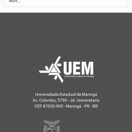
N
More…
o
t
í
c
i
a
s
d
a
U
E
M
Aumentar tamanho do 
-
Diminuir tamanho do t
Aumentar espaçamento
Universidade Estadual de Maringá
Diminuir espaçamento
Av. Colombo, 5790 - Jd. Universitário
CEP 87020-900 - Maringá - PR - BR
Aumentar espaçamento
Diminuir espaçamento 