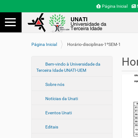
Página Inicial
N
Toggle navigation
Busca
V
Página Inicial
Horário-disciplinas-1ºSEM-1
o
c
Hor
ê
N
Bem-vindo à Universidade da
e
Terceira Idade UNATI-UEM
a
s
v
t
Sobre nós
e
á
a
g
Notícias da Unati
q
a
u
ç
i
Eventos Unati
ã
:
o
Editais