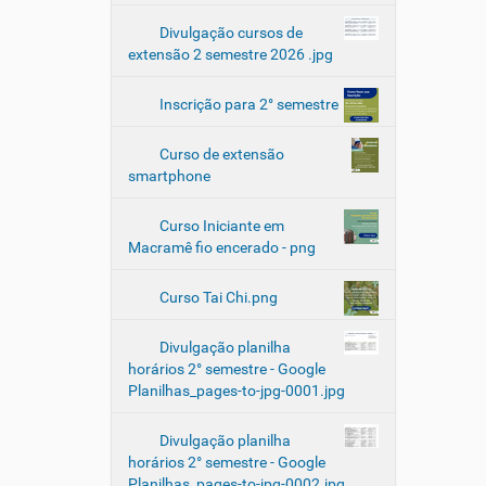
Divulgação cursos de
extensão 2 semestre 2026 .jpg
Inscrição para 2° semestre
Curso de extensão
smartphone
Curso Iniciante em
Macramê fio encerado - png
Curso Tai Chi.png
Divulgação planilha
horários 2° semestre - Google
Planilhas_pages-to-jpg-0001.jpg
Divulgação planilha
horários 2° semestre - Google
Planilhas_pages-to-jpg-0002.jpg