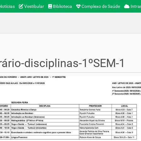
otícias
Vestibular
Biblioteca
Complexo de Saúde
Intra
ário-disciplinas-1ºSEM-1