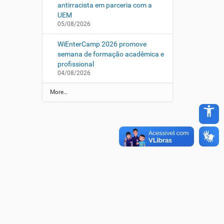
antirracista em parceria com a
UEM
05/08/2026
WiEnterCamp 2026 promove
semana de formação acadêmica e
profissional
04/08/2026
N
More…
o
accessibility_new
t
í
c
i
a
s
d
a
U
E
M
-