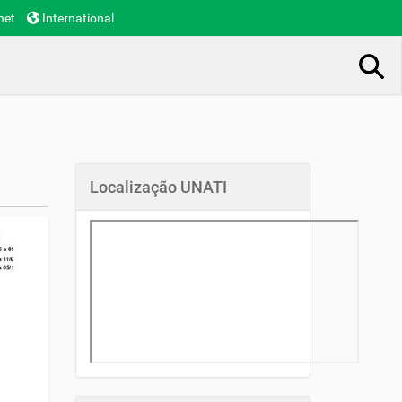
net
International
Busca Avançada…
Localização UNATI