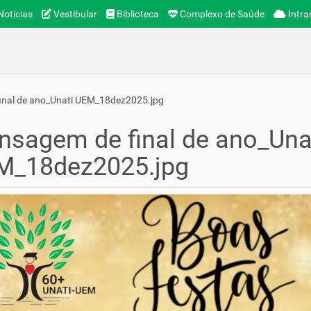
otícias
Vestibular
Biblioteca
Complexo de Saúde
Intra
inal de ano_Unati UEM_18dez2025.jpg
sagem de final de ano_Una
M_18dez2025.jpg