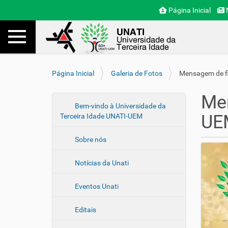
Página Inicial
N
Toggle navigation
Busca
V
Página Inicial
Galeria de Fotos
Mensagem de f
o
c
Men
ê
N
Bem-vindo à Universidade da
e
UE
Terceira Idade UNATI-UEM
a
s
v
t
Sobre nós
e
á
a
g
Notícias da Unati
q
a
u
ç
i
Eventos Unati
ã
:
o
Editais