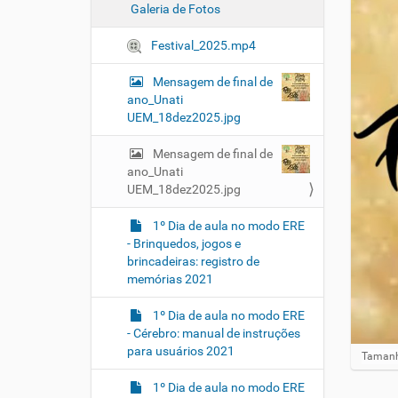
Galeria de Fotos
Festival_2025.mp4
Mensagem de final de
ano_Unati
UEM_18dez2025.jpg
Mensagem de final de
ano_Unati
UEM_18dez2025.jpg
1º Dia de aula no modo ERE
- Brinquedos, jogos e
brincadeiras: registro de
memórias 2021
1º Dia de aula no modo ERE
- Cérebro: manual de instruções
para usuários 2021
Clique 
Tamanh
1º Dia de aula no modo ERE