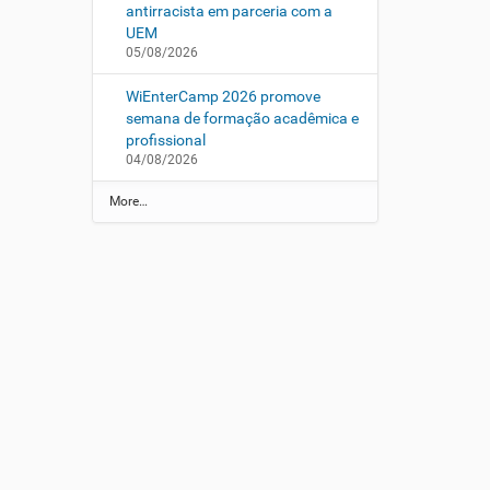
antirracista em parceria com a
UEM
05/08/2026
WiEnterCamp 2026 promove
semana de formação acadêmica e
profissional
04/08/2026
N
More…
o
t
í
c
i
a
s
d
a
U
E
M
-