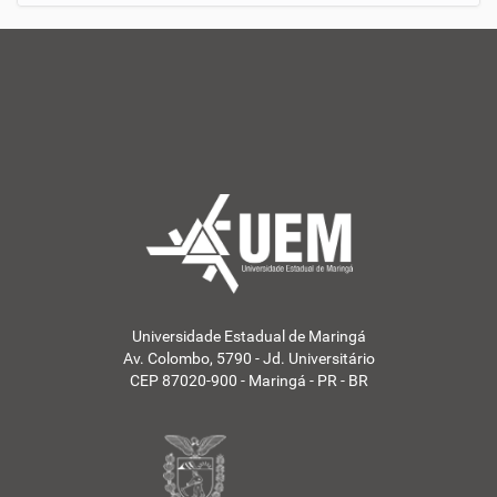
o
t
í
c
i
a
s
d
a
U
E
M
Aumentar tamanho do 
-
Diminuir tamanho do t
Aumentar espaçamento
Universidade Estadual de Maringá
Diminuir espaçamento
Av. Colombo, 5790 - Jd. Universitário
CEP 87020-900 - Maringá - PR - BR
Aumentar espaçamento
Diminuir espaçamento 