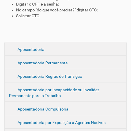
Digitar o CPF e a senha;
No campo "do que você precisa?" digitar CTC;
Solicitar CTC.
N
Aposentadoria
a
Aposentadoria Permanente
v
e
Aposentadoria Regras de Transição
g
a
Aposentadoria por Incapacidade ou Invalidez
ç
Permanente para o Trabalho
ã
o
Aposentadoria Compulsória
Aposentadoria por Exposição a Agentes Nocivos