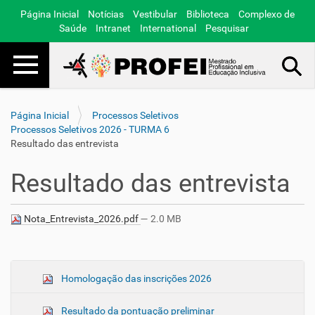
Página Inicial
Notícias
Vestibular
Biblioteca
Complexo de
Saúde
Intranet
International
Pesquisar
Toggle navigation
Busca Avançada…
Página Inicial
Processos Seletivos
Processos Seletivos 2026 - TURMA 6
Resultado das entrevista
Resultado das entrevista
Nota_Entrevista_2026.pdf
— 2.0 MB
N
Homologação das inscrições 2026
a
Resultado da pontuação preliminar
v