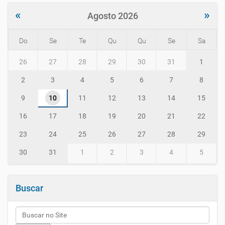
«
»
Agosto 2026
Do
Se
Te
Qu
Qu
Se
Sa
m
26
27
28
29
30
31
1
o
n
2
3
4
5
6
7
8
t
h
9
10
11
12
13
14
15
-
8
16
17
18
19
20
21
22
23
24
25
26
27
28
29
30
31
1
2
3
4
5
Buscar