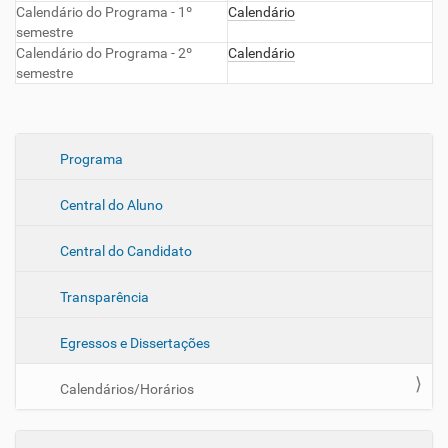
Calendário do Programa - 1º
Calendário
semestre
Calendário do Programa - 2º
Calendário
semestre
N
Programa
a
Central do Aluno
v
e
Central do Candidato
g
a
Transparência
ç
ã
Egressos e Dissertações
o
Calendários/Horários