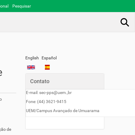
ional
Pesquisar
Busca Avançada…
English
Español
e
Contato
E-mail: sec-pps@uem.,br
o
Fone: (44) 3621-9415
UEM/Campus Avançado de Umuarama
ção de