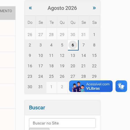
«
»
Agosto 2026
IMENTO
Do
Se
Te
Qu
Qu
Se
Sa
m
26
27
28
29
30
31
1
o
n
2
3
4
5
6
7
8
t
h
9
10
11
12
13
14
15
-
8
16
17
18
19
20
21
22
23
24
25
26
27
28
29
30
31
1
2
3
4
5
Buscar