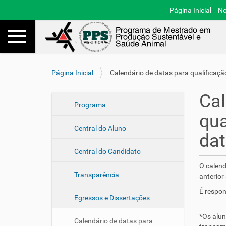
Página Inicial
No
Toggle navigation
Busca
V
Página Inicial
Calendário de datas para qualificaçã
o
c
Cal
ê
N
Programa
e
qua
a
s
Central do Aluno
v
t
dat
e
á
Central do Candidato
a
g
q
O calend
a
u
Transparência
anterior
ç
i
É respon
ã
:
Egressos e Dissertações
o
*Os alun
Calendário de datas para