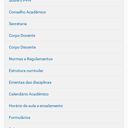
Sobre o PPH
N
a
Conselho Acadêmico
v
e
Secretaria
g
Corpo Docente
a
ç
Corpo Discente
ã
o
Normas e Regulamentos
Estrutura curricular
Ementas das disciplinas
Calendário Acadêmico
Horário de aula e ensalamento
Formulários