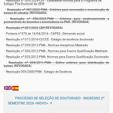
-
Resolução nº 009/2024-CEP - Estabelece normas para o Programa de
Estágio Pós-Doutoral da UEM
-
Resolução
nº 087/2023-PMA - Critérios para concessão e manutenção de
bolsas de estudos
(
REVOGADA
)
-
Resolução nº 056/2023-PMA - Critérios para credenciamento e
permanência de docentes e orientadores no PM
A
(
REVOGADA
)
-
Resolução nº 027/2022-CEP
(
REVOGADA
)
-
Portaria nº 076 de 14/04/2016 - CAPES - Demanda social
-
Resolução nº 017/2016-CI/CCE - Estágio de docência doutorado
-
Resolução nº 039/2012-PMA - Normas disciplinas Mestrado
-
Resolução nº 026/2012-PMA - Normas para Exame Qualificação Mestrado
-
Resolução nº 025/2012-PMA -Normas para Exame Qualificação Doutorado
-
Resolução nº 004/2011-PMA - Define critérios para distribuição de
bolsas
(
REVOGADA
)
-
Resolução 005/2000-PMA - Estagio de Docência
N
PROCESSO DE SELEÇÃO DE DOUTORADO - INGRESSO 2º
SEMESTRE 2026 <NOVO> 📌
a
v